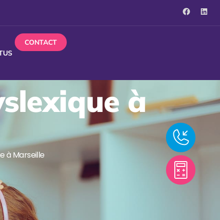
CONTACT
TUS
yslexique à
e à Marseille