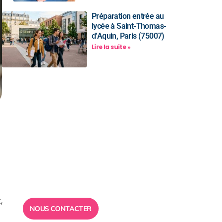
Préparation entrée au
lycée à Saint-Thomas-
d’Aquin, Paris (75007)
Lire la suite »
Besoin d’un
conseil ?
Toute l”équipe des Ailes de la
Réussite est à votre disposition
pour vous répondre.
,
NOUS CONTACTER