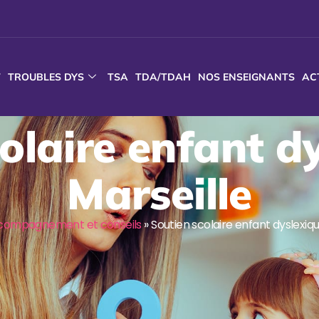
T
TROUBLES DYS
TSA
TDA/TDAH
NOS ENSEIGNANTS
AC
olaire enfant d
Marseille
compagnement et conseils
»
Soutien scolaire enfant dyslexiqu