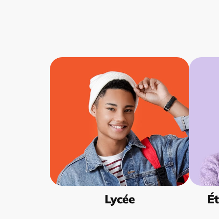
Lycée
Ét