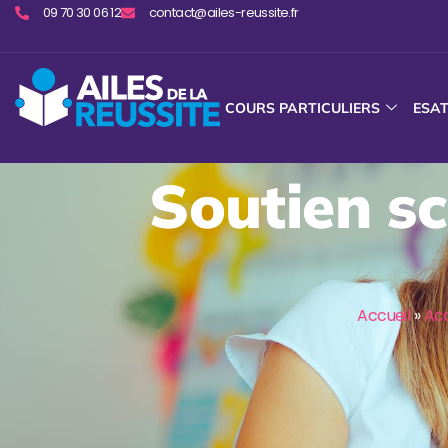
09 70 30 06 12
contact@ailes-reussite.fr
COURS PARTICULIERS
ESA
Soutien sc
Accueil
»
Ac