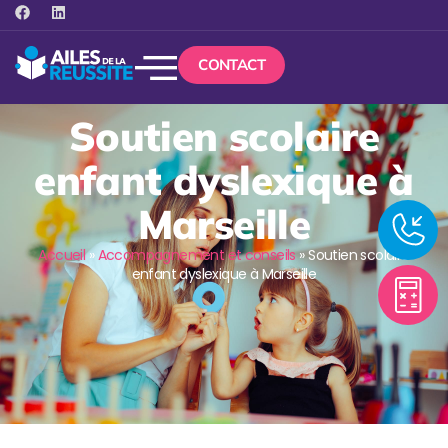
CONTACT
Soutien scolaire
enfant dyslexique à
Marseille
Accueil
»
Accompagnement et conseils
»
Soutien scolaire
enfant dyslexique à Marseille