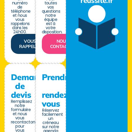
reussite.fr
numéro
toutes
de
vos
téléphone
questions
et nous
notre
vous
équipe
rappelons
est à
dans les
votre
24h00.
disposition.
VOUS
NOUS
RAPPELER
CONTACTER
Demande
Prendre
de
devis
rendez-
Remplissez
vous
notre
formulaire
Réservez
et nous
facilement
vous
un
recontactons
créneau
pour
sur notre
vous
agenda