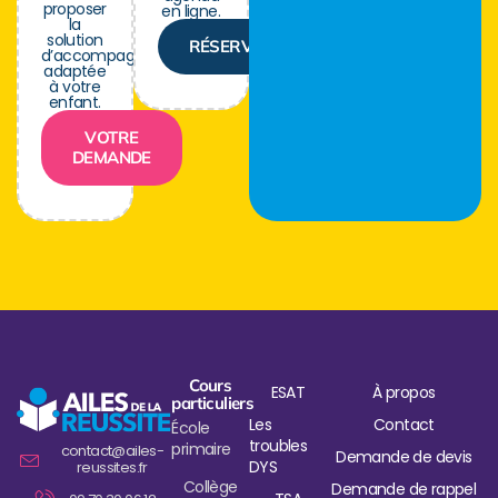
proposer
en ligne.
la
solution
RÉSERVER
d’accompagnement
adaptée
à votre
enfant.
VOTRE
DEMANDE
Cours
ESAT
À propos
particuliers
Les
Contact
École
troubles
primaire
contact@ailes-
Demande de devis
DYS
reussites.fr
Collège
Demande de rappel