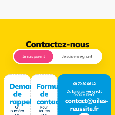
Contactez-nous
Je suis parent
Je suis enseignant
09 70 30 06 12
Demande
Formulaire
Du lundi au vendredi :
de
de
9h00 à 19h00
contact@ailes-
rappel
contact
Un
Pour
reussite.fr
numéro
toutes
de
vos