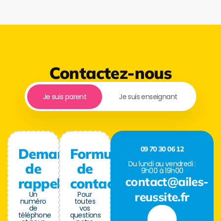
Contactez-nous
Je suis parent
Je suis enseignant
09 70 30 06 12
Demande
Formulaire
Du lundi au vendredi :
de
de
9h00 à 19h00
contact@ailes-
rappel
contact
Un
Pour
reussite.fr
numéro
toutes
de
vos
téléphone
questions