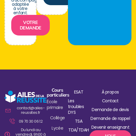
d’accompagnement
adaptée
à votre
enfant.
VOTRE
DEMANDE
Cours
ESAT
À propos
particuliers
Les
Contact
École
troubles
primaire
contact@ailes-
Demande de devis
DYS
reussites.fr
Collège
Demande de rappel
TSA
09 70 30 06 12
Devenir enseignant
Lycée
Du lundi au
TDA/TDAH
vendredi, 9h00 à