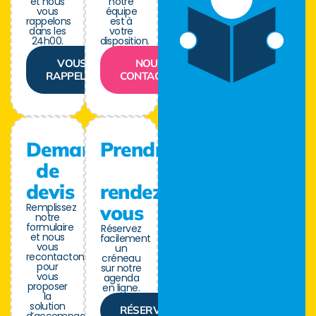
et nous
notre
vous
équipe
rappelons
est à
dans les
votre
24h00.
disposition.
VOUS
NOUS
RAPPELER
CONTACTER
Demande
Prendre
de
devis
rendez-
Remplissez
vous
notre
formulaire
Réservez
et nous
facilement
vous
un
recontactons
créneau
pour
sur notre
vous
agenda
proposer
en ligne.
la
solution
RÉSERVER