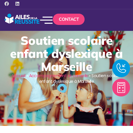
CONTACT
Soutien scolaire
enfant dyslexique à
Marseille
Accueil
»
Accompagnement et conseils
»
Soutien scolaire
enfant dyslexique à Marseille