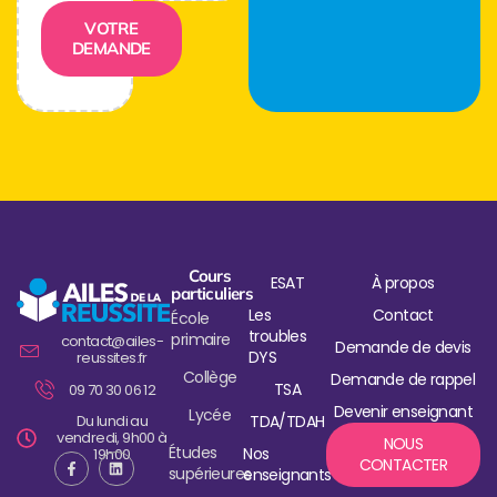
VOTRE
DEMANDE
Cours
ESAT
À propos
particuliers
Les
Contact
École
troubles
primaire
contact@ailes-
Demande de devis
DYS
reussites.fr
Collège
Demande de rappel
TSA
09 70 30 06 12
Devenir enseignant
Lycée
Du lundi au
TDA/TDAH
vendredi, 9h00 à
NOUS
Études
Nos
19h00
CONTACTER
supérieures
enseignants