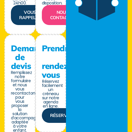
24h00.
disposition.
VOUS
NOUS
RAPPELER
CONTACTER
Demande
Prendre
de
devis
rendez-
Remplissez
vous
notre
formulaire
Réservez
et nous
facilement
vous
un
recontactons
créneau
pour
sur notre
vous
agenda
proposer
en ligne.
la
solution
RÉSERVER
d’accompagnement
adaptée
à votre
enfant.