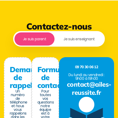
Contactez-nous
Je suis parent
Je suis enseignant
09 70 30 06 12
Demande
Formulaire
Du lundi au vendredi :
de
de
9h00 à 19h00
contact@ailes-
rappel
contact
Un
Pour
reussite.fr
numéro
toutes
de
vos
téléphone
questions
et nous
notre
vous
équipe
rappelons
est à
dans les
votre