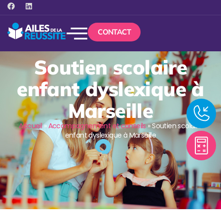
CONTACT
Soutien scolaire
enfant dyslexique à
Marseille
Accueil
»
Accompagnement et conseils
»
Soutien scolaire
enfant dyslexique à Marseille