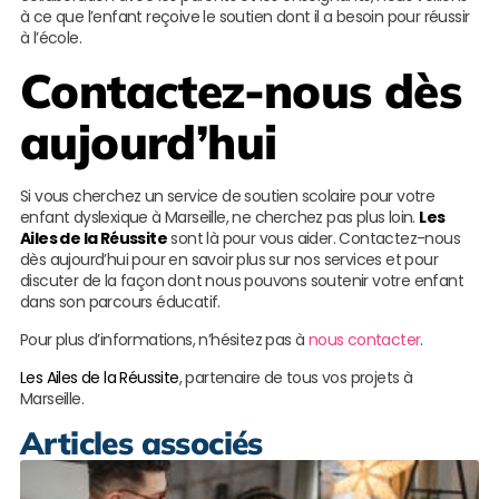
à ce que l’enfant reçoive le soutien dont il a besoin pour réussir
à l’école.
Contactez-nous dès
aujourd’hui
Si vous cherchez un service de soutien scolaire pour votre
enfant dyslexique à Marseille, ne cherchez pas plus loin.
Les
Ailes de la Réussite
sont là pour vous aider. Contactez-nous
dès aujourd’hui pour en savoir plus sur nos services et pour
discuter de la façon dont nous pouvons soutenir votre enfant
dans son parcours éducatif.
Pour plus d’informations, n’hésitez pas à
nous contacter
.
Les Ailes de la Réussite
, partenaire de tous vos projets à
Marseille.
Articles associés
S
s