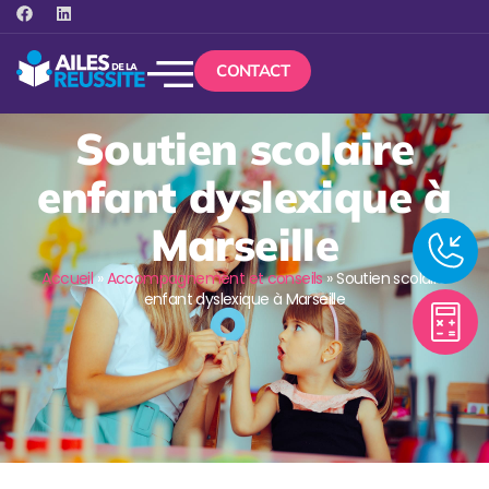
CONTACT
Soutien scolaire
enfant dyslexique à
Marseille
Accueil
»
Accompagnement et conseils
»
Soutien scolaire
enfant dyslexique à Marseille