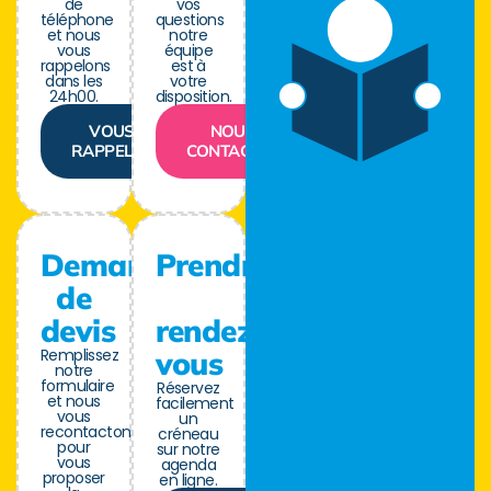
de
vos
téléphone
questions
et nous
notre
vous
équipe
rappelons
est à
dans les
votre
24h00.
disposition.
VOUS
NOUS
RAPPELER
CONTACTER
Demande
Prendre
de
devis
rendez-
Remplissez
vous
notre
formulaire
Réservez
et nous
facilement
vous
un
recontactons
créneau
pour
sur notre
vous
agenda
proposer
en ligne.