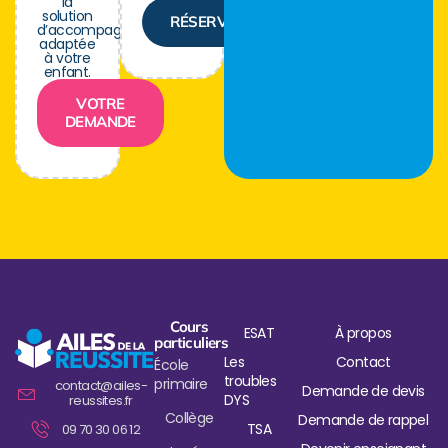
la
solution
RÉSERVER
d’accompagnement
adaptée
à votre
enfant.
VOTRE
DEMANDE
Cours
ESAT
À propos
particuliers
Les
Contact
École
troubles
primaire
contact@ailes-
Demande de devis
DYS
reussites.fr
Collège
Demande de rappel
TSA
09 70 30 06 12