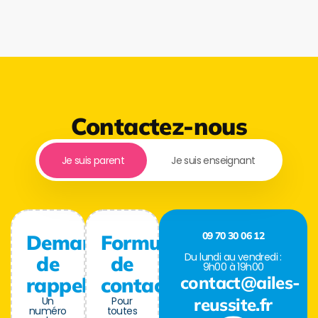
Contactez-nous
Je suis parent
Je suis enseignant
09 70 30 06 12
Demande
Formulaire
Du lundi au vendredi :
de
de
9h00 à 19h00
contact@ailes-
rappel
contact
Un
Pour
reussite.fr
numéro
toutes