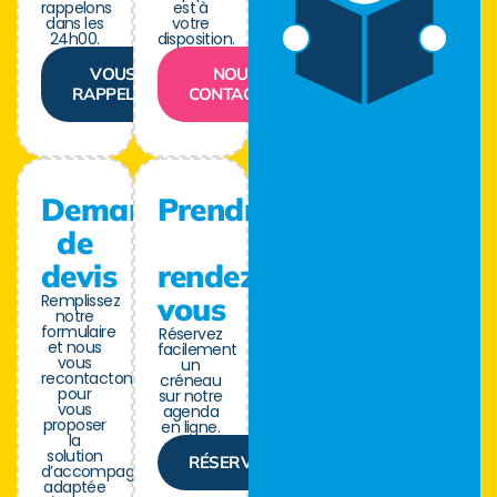
rappelons
est à
dans les
votre
24h00.
disposition.
VOUS
NOUS
RAPPELER
CONTACTER
Demande
Prendre
de
devis
rendez-
Remplissez
vous
notre
formulaire
Réservez
et nous
facilement
vous
un
recontactons
créneau
pour
sur notre
vous
agenda
proposer
en ligne.
la
solution
RÉSERVER
d’accompagnement
adaptée