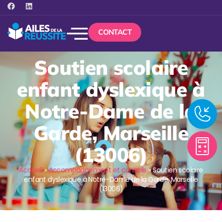
CONTACT
Soutien scolaire
enfant dyslexique à
Notre-Dame de la
Garde, Marseille
(13006)
Accueil
»
Accompagnement et conseils
»
Soutien scolaire
enfant dyslexique à Notre-Dame de la Garde, Marseille
(13006)