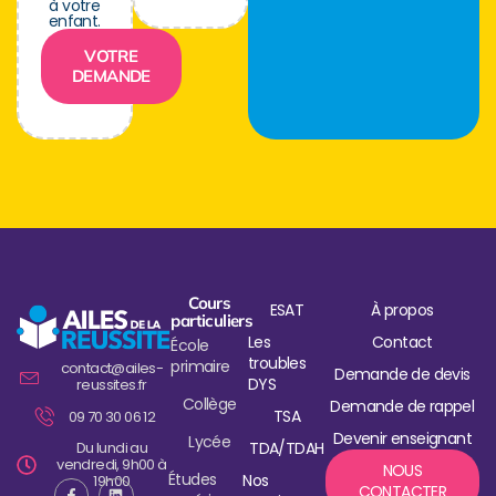
à votre
enfant.
VOTRE
DEMANDE
Cours
ESAT
À propos
particuliers
Les
Contact
École
troubles
primaire
contact@ailes-
Demande de devis
DYS
reussites.fr
Collège
Demande de rappel
TSA
09 70 30 06 12
Devenir enseignant
Lycée
Du lundi au
TDA/TDAH
vendredi, 9h00 à
NOUS
Études
Nos
19h00
CONTACTER