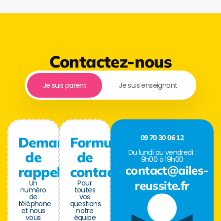
Contactez-nous
Je suis parent
Je suis enseignant
09 70 30 06 12
Demande
Formulaire
Du lundi au vendredi :
de
de
9h00 à 19h00
contact@ailes-
rappel
contact
Un
Pour
reussite.fr
numéro
toutes
de
vos
téléphone
questions
et nous
notre
vous
équipe