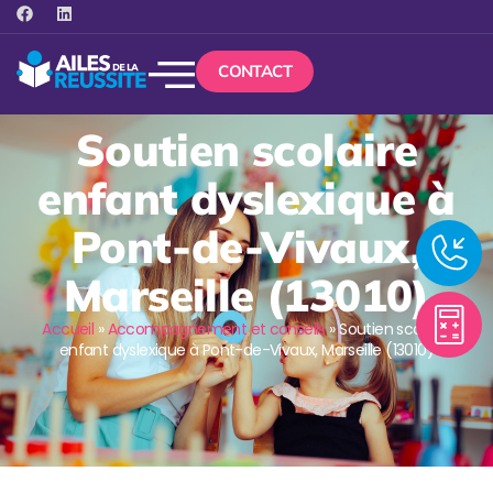
CONTACT
Soutien scolaire
enfant dyslexique à
Pont-de-Vivaux,
Marseille (13010)
Accueil
»
Accompagnement et conseils
»
Soutien scolaire
enfant dyslexique à Pont-de-Vivaux, Marseille (13010)