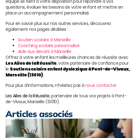
équipe se tient à votre disposition pour répondre à vos
questions, évaluer les besoins de votre enfant et mettre en
place un accompagnement personnalisé.
Pour en savoir plus sur nos autres services, découvrez
également nos pages dédiées :
Soutien scolaire à Marseille
Coaching scolaire personnalisé
Aide aux devoirs à Marseille
Offrez à votre enfant les meilleures chances de réussite avec
Les Ailes de la Réussite
, votre partenaire de confiance pour
le
Soutien scolaire enfant dyslexique à Pont-de-Vivaux,
Marseille (13010)
.
Pour plus d’informations, n’hésitez pas à
nous contacter
.
Les Ailes de la Réussite
, partenaire de tous vos projets à Pont-
de-Vivaux, Marseille (13010).
Articles associés
S
s
e