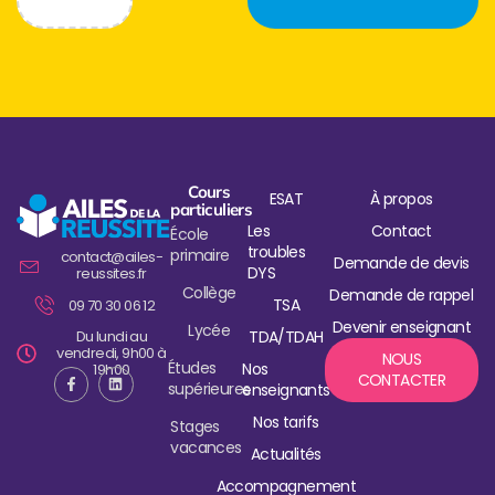
Cours
ESAT
À propos
particuliers
Les
Contact
École
troubles
primaire
contact@ailes-
Demande de devis
DYS
reussites.fr
Collège
Demande de rappel
TSA
09 70 30 06 12
Devenir enseignant
Lycée
Du lundi au
TDA/TDAH
vendredi, 9h00 à
NOUS
Études
Nos
19h00
CONTACTER
supérieures
enseignants
Nos tarifs
Stages
vacances
Actualités
Accompagnement