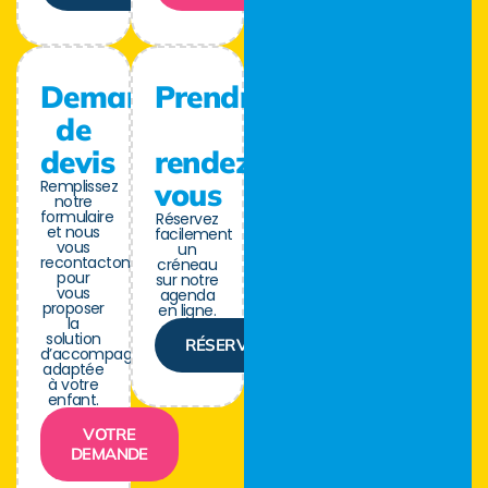
Demande
Prendre
de
devis
rendez-
Remplissez
vous
notre
formulaire
Réservez
et nous
facilement
vous
un
recontactons
créneau
pour
sur notre
vous
agenda
proposer
en ligne.
la
solution
RÉSERVER
d’accompagnement
adaptée
à votre
enfant.
VOTRE
DEMANDE