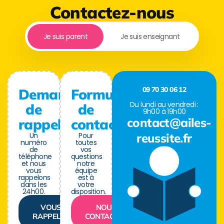
Contactez-nous
Je suis parent
Je suis enseignant
09 70 30 06 12
Demande
Formulaire
Du lundi au vendredi :
de
de
9h00 à 19h00
contact@ailes-
rappel
contact
Un
Pour
reussite.fr
numéro
toutes
de
vos
téléphone
questions
et nous
notre
vous
équipe
rappelons
est à
dans les
votre
24h00.
disposition.
VOUS
NOUS
RAPPELER
CONTACTER