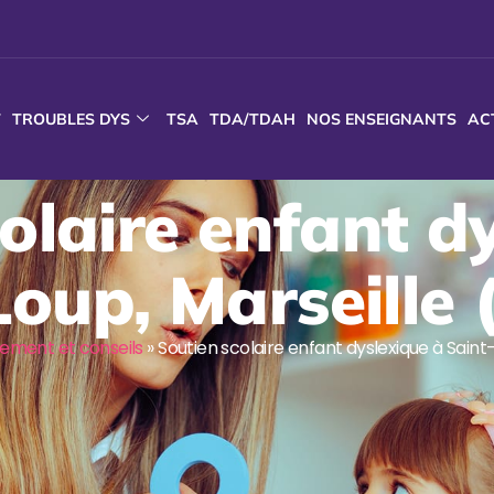
T
TROUBLES DYS
TSA
TDA/TDAH
NOS ENSEIGNANTS
AC
olaire enfant d
Loup, Marseille 
ment et conseils
»
Soutien scolaire enfant dyslexique à Saint-