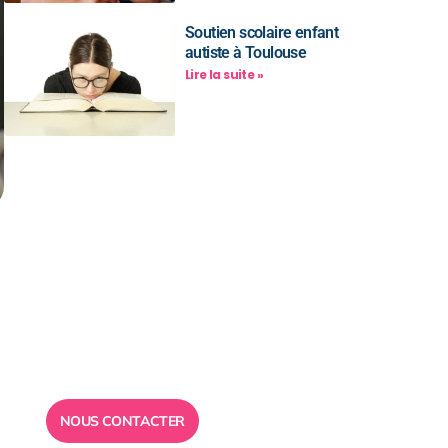
Soutien scolaire enfant
autiste à Toulouse
Lire la suite »
Besoin d’un
conseil ?
Toute l”équipe des Ailes de la
Réussite est à votre disposition
pour vous répondre.
NOUS CONTACTER