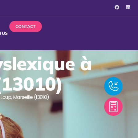
CONTACT
TUS
yslexique à
(13010)
Loup, Marseille (13010)