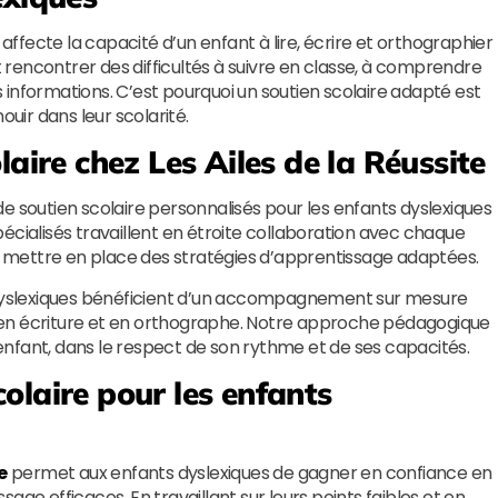
 affecte la capacité d’un enfant à lire, écrire et orthographier
rencontrer des difficultés à suivre en classe, à comprendre
informations. C’est pourquoi un soutien scolaire adapté est
ouir dans leur scolarité.
olaire chez
Les Ailes de la Réussite
e soutien scolaire personnalisés pour les enfants dyslexiques
écialisés travaillent en étroite collaboration avec chaque
et mettre en place des stratégies d’apprentissage adaptées.
s dyslexiques bénéficient d’un accompagnement sur mesure
 en écriture et en orthographe. Notre approche pédagogique
nfant, dans le respect de son rythme et de ses capacités.
olaire pour les enfants
e
permet aux enfants dyslexiques de gagner en confiance en
age efficaces. En travaillant sur leurs points faibles et en