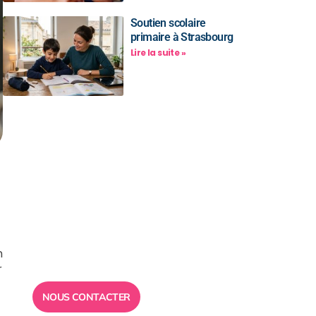
Soutien scolaire
primaire à Strasbourg
Lire la suite »
Besoin d’un
conseil ?
Toute l”équipe des Ailes de la
Réussite est à votre disposition
n
pour vous répondre.
r
NOUS CONTACTER