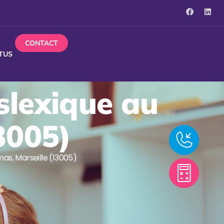
CONTACT
TUS
slexique au
3005)
mas, Marseille (13005)