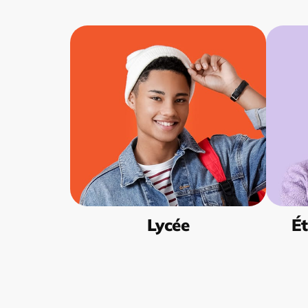
Lycée
Ét