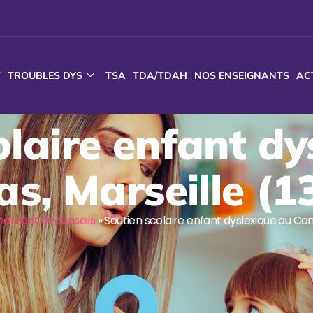
T
TROUBLES DYS
TSA
TDA/TDAH
NOS ENSEIGNANTS
AC
olaire enfant dy
s, Marseille (1
ment et conseils
»
Soutien scolaire enfant dyslexique au Ca