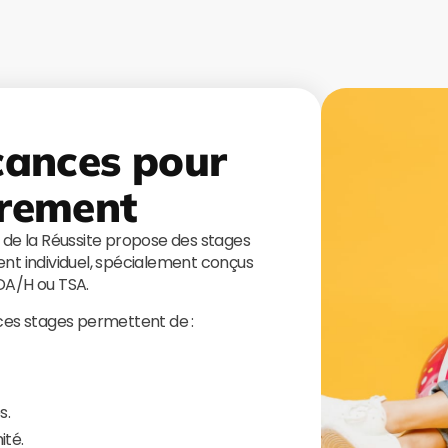
cances pour
rement
s de la Réussite propose des stages
t individuel, spécialement conçus
TDA/H ou TSA.
 ces stages permettent de :
s.
ité.