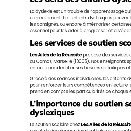
La dyslexie est un trouble de l’apprentissage qui
correctement. Les enfants dyslexiques peuvent 
les consignes, ou encore à mémoriser certaines 
essentiel pour les aider à progresser et à s’épan
Les services de soutien sc
Les Ailes de la Réussite
propose des services d
au Camas, Marseille (13005). Nos enseignants sp
enfant pour identifier ses besoins spécifiques 
Grâce à des séances individuelles, les enfant
pour renforcer leurs compétences en lecture,
prend en compte les particularités de chaque e
L’importance du soutien sc
dyslexiques
Le soutien scolaire chez
Les Ailes de la Réussit
eux et de développer des stratégies d’apprentiss