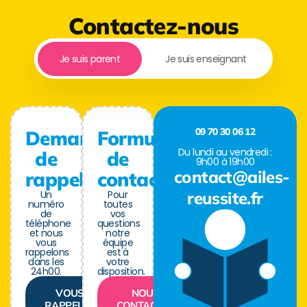
Contactez-nous
Je suis parent
Je suis enseignant
09 70 30 06 12
Demande
Formulaire
Du lundi au vendredi :
de
de
9h00 à 19h00
contact@ailes-
rappel
contact
Un
Pour
reussite.fr
numéro
toutes
de
vos
téléphone
questions
et nous
notre
vous
équipe
rappelons
est à
dans les
votre
24h00.
disposition.
VOUS
NOUS
RAPPELER
CONTACTER