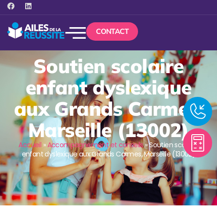
CONTACT
Soutien scolaire
enfant dyslexique
aux Grands Carmes,
Marseille (13002)
Accueil
»
Accompagnement et conseils
»
Soutien scolaire
enfant dyslexique aux Grands Carmes, Marseille (13002)