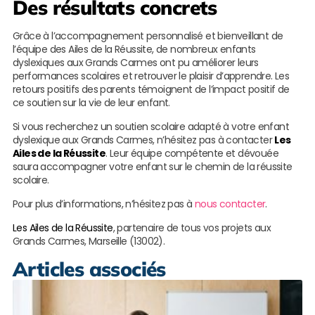
Des résultats concrets
Grâce à l’accompagnement personnalisé et bienveillant de
l’équipe des Ailes de la Réussite, de nombreux enfants
dyslexiques aux Grands Carmes ont pu améliorer leurs
performances scolaires et retrouver le plaisir d’apprendre. Les
retours positifs des parents témoignent de l’impact positif de
ce soutien sur la vie de leur enfant.
Si vous recherchez un soutien scolaire adapté à votre enfant
dyslexique aux Grands Carmes, n’hésitez pas à contacter
Les
Ailes de la Réussite
. Leur équipe compétente et dévouée
saura accompagner votre enfant sur le chemin de la réussite
scolaire.
Pour plus d’informations, n’hésitez pas à
nous contacter
.
Les Ailes de la Réussite
, partenaire de tous vos projets aux
Grands Carmes, Marseille (13002).
Articles associés
S
s
p