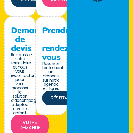
Demande
Prendre
de
devis
rendez-
Remplissez
vous
notre
formulaire
Réservez
et nous
facilement
vous
un
recontactons
créneau
pour
sur notre
vous
agenda
proposer
en ligne.
la
solution
RÉSERVER
d’accompagnement
adaptée
à votre
enfant.
VOTRE
DEMANDE