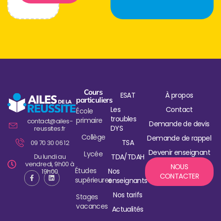
Cours
ESAT
À propos
particuliers
Les
Contact
École
troubles
primaire
contact@ailes-
Demande de devis
DYS
reussites.fr
Collège
Demande de rappel
TSA
09 70 30 06 12
Devenir enseignant
Lycée
Du lundi au
TDA/TDAH
vendredi, 9h00 à
NOUS
Études
Nos
19h00
CONTACTER
supérieures
enseignants
Nos tarifs
Stages
vacances
Actualités