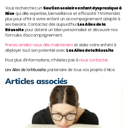
Vous recherchez un
Soutien scolaire enfant dyspraxique à
Nice
qui allie expertise, bienveillance et efficacité ? N’attendez
plus pour offrir à votre enfant un accompagnement adapté à
ses besoins. Contactez dès aujourd’hui
Les Ailes de la
Réussite
pour obtenir un bilan personnalisé et découvrir nos
formules d’accompagnement.
Prenez rendez-vous dès maintenant
et aidez votre enfant à
déployer tout son potentiel avec
Les Ailes de la Réussite
.
Pour plus d’informations, n’hésitez pas à
nous contacter
.
Les Ailes de la Réussite
, partenaire de tous vos projets à Nice.
Articles associés
S
s
e
a
à
H
L
s