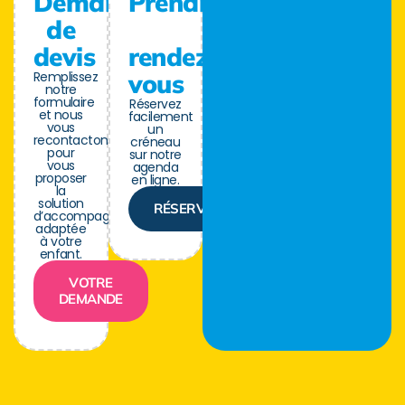
Demande
Prendre
de
devis
rendez-
Remplissez
vous
notre
formulaire
Réservez
et nous
facilement
vous
un
recontactons
créneau
pour
sur notre
vous
agenda
proposer
en ligne.
la
solution
RÉSERVER
d’accompagnement
adaptée
à votre
enfant.
VOTRE
DEMANDE