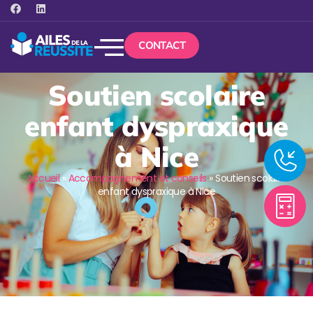
CONTACT
Soutien scolaire
enfant dyspraxique
à Nice
Accueil
»
Accompagnement et conseils
»
Soutien scolaire
enfant dyspraxique à Nice