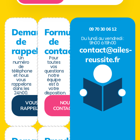
09 70 30 06 12
Demande
Formulaire
Du lundi au vendredi :
de
de
9h00 à 19h00
contact@ailes-
rappel
contact
Un
Pour
reussite.fr
numéro
toutes
de
vos
téléphone
questions
et nous
notre
vous
équipe
rappelons
est à
dans les
votre
24h00.
disposition.
VOUS
NOUS
RAPPELER
CONTACTER