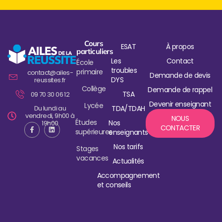
Cours
ESAT
À propos
particuliers
Les
Contact
École
troubles
primaire
contact@ailes-
Demande de devis
DYS
reussites.fr
Collège
Demande de rappel
TSA
09 70 30 06 12
Devenir enseignant
Lycée
Du lundi au
TDA/TDAH
vendredi, 9h00 à
NOUS
Études
Nos
19h00
CONTACTER
supérieures
enseignants
Nos tarifs
Stages
vacances
Actualités
Accompagnement
et conseils