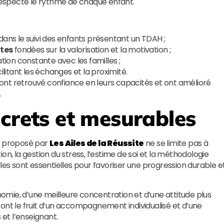
especte le rythme de chaque enfant.
dans le suivi des enfants présentant un TDAH ;
tes
fondées sur la valorisation et la motivation ;
on constante avec les familles ;
ilitant les échanges et la proximité.
ont retrouvé confiance en leurs capacités et ont amélioré
.
ncrets et mesurables
proposé par
Les Ailes de la Réussite
ne se limite pas à
tion, la gestion du stress, l’estime de soi et la méthodologie
s sont essentielles pour favoriser une progression durable e
mie, d’une meilleure concentration et d’une attitude plus
ont le fruit d’un accompagnement individualisé et d’une
 et l’enseignant.