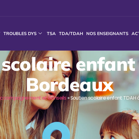
T
TROUBLES DYS
TSA
TDA/TDAH
NOS ENSEIGNANTS
AC
 scolaire enfan
Bordeaux
ccompagnement et conseils
»
Soutien scolaire enfant TDAH 