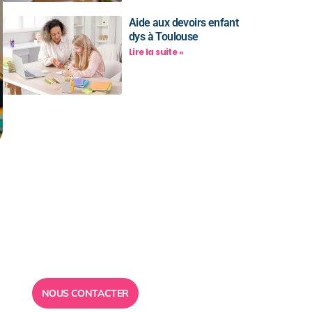
Aide aux devoirs enfant
dys à Toulouse
Lire la suite »
Besoin d’un
conseil ?
Toute l”équipe des Ailes de la
Réussite est à votre disposition
pour vous répondre.
NOUS CONTACTER