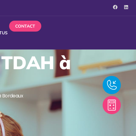
CONTACT
TUS
t TDAH à
à Bordeaux