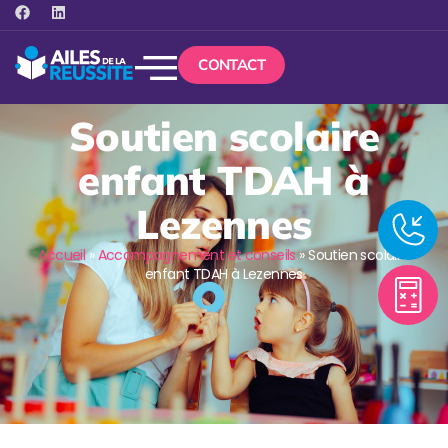
CONTACT
Soutien scolaire
enfant TDAH à
Lezennes
Accueil
»
Accompagnement et conseils
»
Soutien scolaire
enfant TDAH à Lezennes