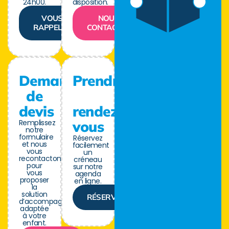
24h00.
disposition.
VOUS
NOUS
RAPPELER
CONTACTER
Demande
Prendre
de
devis
rendez-
Remplissez
vous
notre
formulaire
Réservez
et nous
facilement
vous
un
recontactons
créneau
pour
sur notre
vous
agenda
proposer
en ligne.
la
solution
RÉSERVER
d’accompagnement
adaptée
à votre
enfant.