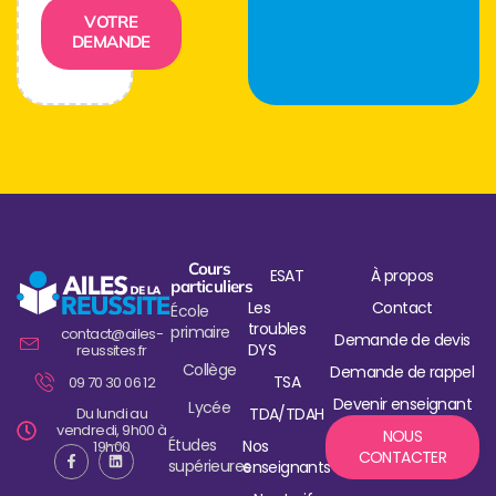
VOTRE
DEMANDE
Cours
ESAT
À propos
particuliers
Les
Contact
École
troubles
primaire
contact@ailes-
Demande de devis
DYS
reussites.fr
Collège
Demande de rappel
TSA
09 70 30 06 12
Devenir enseignant
Lycée
Du lundi au
TDA/TDAH
vendredi, 9h00 à
NOUS
Études
Nos
19h00
CONTACTER
supérieures
enseignants