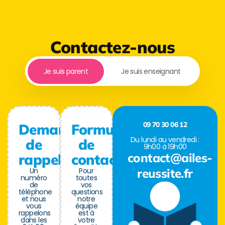
Contactez-nous
Je suis parent
Je suis enseignant
09 70 30 06 12
Demande
Formulaire
Du lundi au vendredi :
de
de
9h00 à 19h00
contact@ailes-
rappel
contact
Un
Pour
reussite.fr
numéro
toutes
de
vos
téléphone
questions
et nous
notre
vous
équipe
rappelons
est à
dans les
votre