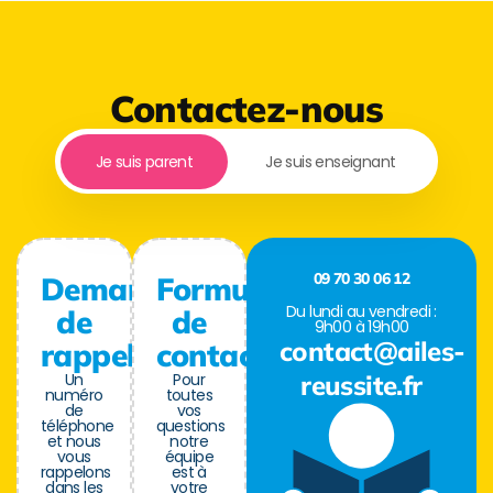
Contactez-nous
Je suis parent
Je suis enseignant
09 70 30 06 12
Demande
Formulaire
Du lundi au vendredi :
de
de
9h00 à 19h00
contact@ailes-
rappel
contact
Un
Pour
reussite.fr
numéro
toutes
de
vos
téléphone
questions
et nous
notre
vous
équipe
rappelons
est à
dans les
votre