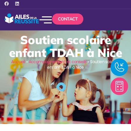
CONTACT
Soutien scolaire
enfant TDAH à Nice
Accueil
»
Accompagnement et conseils
»
Soutien scolaire
enfant TDAH à Nice