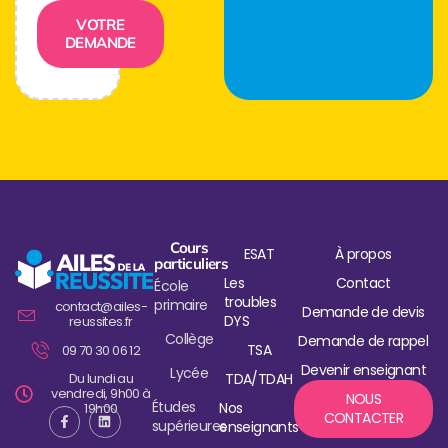
VOTRE
DEMANDE
Cours
ESAT
À propos
particuliers
Les
Contact
École
troubles
primaire
contact@ailes-
Demande de devis
DYS
reussites.fr
Collège
Demande de rappel
TSA
09 70 30 06 12
Devenir enseignant
Lycée
Du lundi au
TDA/TDAH
vendredi, 9h00 à
NOUS
Études
Nos
19h00
CONTACTER
supérieures
enseignants