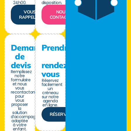
24h00.
disposition.
VOUS
NOUS
RAPPELER
CONTACTER
Demande
Prendre
de
devis
rendez-
Remplissez
vous
notre
formulaire
Réservez
et nous
facilement
vous
un
recontactons
créneau
pour
sur notre
vous
agenda
proposer
en ligne.
la
solution
RÉSERVER
d’accompagnement
adaptée
à votre
enfant.