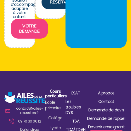
solution
RÉSERVER
d’accompagnement
adaptée
à votre
enfant.
VOTRE
DEMANDE
Cours
ESAT
À propos
particuliers
Les
Contact
École
troubles
primaire
contact@ailes-
Demande de devis
DYS
reussites.fr
Collège
Demande de rappel
TSA
09 70 30 06 12
Devenir enseignant
Lycée
Du lundi au
TDA/TDAH