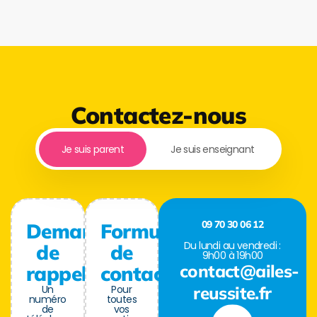
Contactez-nous
Je suis parent
Je suis enseignant
09 70 30 06 12
Demande
Formulaire
Du lundi au vendredi :
de
de
9h00 à 19h00
contact@ailes-
rappel
contact
Un
Pour
reussite.fr
numéro
toutes
de
vos