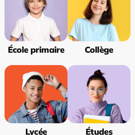
École primaire
Collège
Lycée
Études