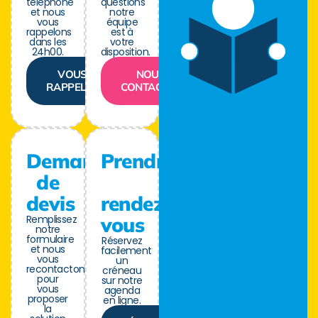
téléphone
questions
et nous
notre
vous
équipe
rappelons
est à
dans les
votre
24h00.
disposition.
VOUS
NOUS
RAPPELER
CONTACTER
Demande
Prendre
de
devis
rendez-
Remplissez
vous
notre
formulaire
Réservez
et nous
facilement
vous
un
recontactons
créneau
pour
sur notre
vous
agenda
proposer
en ligne.
la