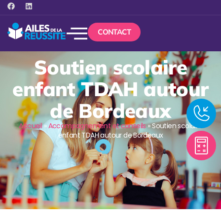
CONTACT
Soutien scolaire
enfant TDAH autour
de Bordeaux
Accueil
»
Accompagnement et conseils
»
Soutien scolaire
enfant TDAH autour de Bordeaux