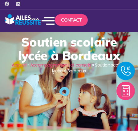
CONTACT
Soutien scolaire
lycée à Bordeaux
Accueil
»
Accompagnement et conseils
»
Soutien scolaire
lycée à Bordeaux