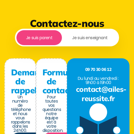
Contactez-nous
Je suis parent
Je suis enseignant
09 70 30 06 12
Demande
Formulaire
Du lundi au vendredi :
de
de
9h00 à 19h00
contact@ailes-
rappel
contact
Un
Pour
reussite.fr
numéro
toutes
de
vos
téléphone
questions
et nous
notre
vous
équipe
rappelons
est à
dans les
votre
24h00.
disposition.