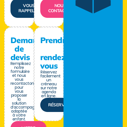
VOUS
NOUS
RAPPELER
CONTACTER
Demande
Prendre
de
devis
rendez-
Remplissez
vous
notre
formulaire
Réservez
et nous
facilement
vous
un
recontactons
créneau
pour
sur notre
vous
agenda
proposer
en ligne.
la
solution
RÉSERVER
d’accompagnement
adaptée
à votre
enfant.