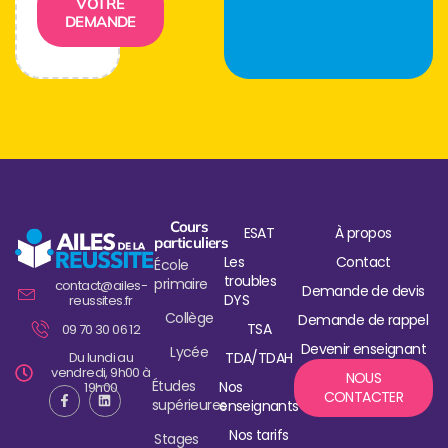
VOTRE
DEMANDE
Cours
ESAT
À propos
particuliers
Les
Contact
École
troubles
primaire
contact@ailes-
Demande de devis
DYS
reussites.fr
Collège
Demande de rappel
TSA
09 70 30 06 12
Devenir enseignant
Lycée
Du lundi au
TDA/TDAH
vendredi, 9h00 à
NOUS
Études
Nos
19h00
CONTACTER
supérieures
enseignants
Nos tarifs
Stages