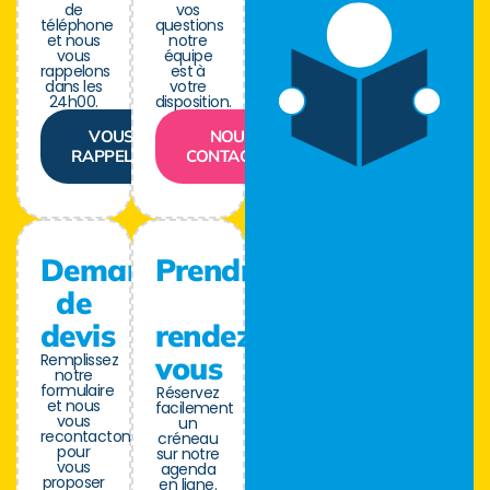
de
vos
téléphone
questions
et nous
notre
vous
équipe
rappelons
est à
dans les
votre
24h00.
disposition.
VOUS
NOUS
RAPPELER
CONTACTER
Demande
Prendre
de
devis
rendez-
Remplissez
vous
notre
formulaire
Réservez
et nous
facilement
vous
un
recontactons
créneau
pour
sur notre
vous
agenda
proposer
en ligne.