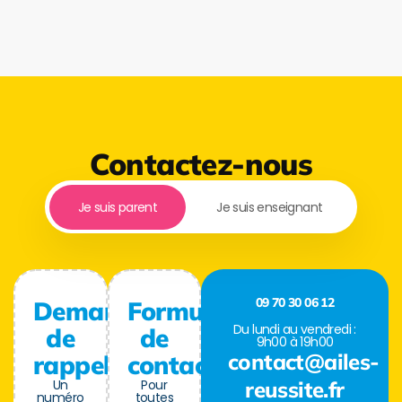
Contactez-nous
Je suis parent
Je suis enseignant
09 70 30 06 12
Demande
Formulaire
Du lundi au vendredi :
de
de
9h00 à 19h00
contact@ailes-
rappel
contact
Un
Pour
reussite.fr
numéro
toutes