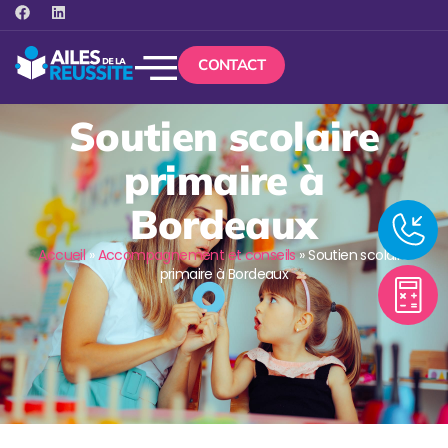
CONTACT
Soutien scolaire
primaire à
Bordeaux
Accueil
»
Accompagnement et conseils
»
Soutien scolaire
primaire à Bordeaux