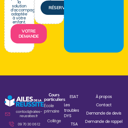
la
solution
RÉSERVER
d’accompagnement
adaptée
à votre
enfant.
VOTRE
DEMANDE
Cours
ESAT
À propos
particuliers
Les
Contact
École
troubles
primaire
contact@ailes-
Demande de devis
DYS
reussites.fr
Collège
Demande de rappel
TSA
09 70 30 06 12