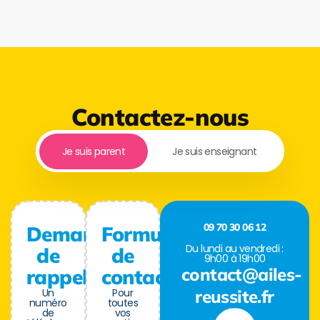
Contactez-nous
Je suis parent
Je suis enseignant
09 70 30 06 12
Demande
Formulaire
Du lundi au vendredi :
de
de
9h00 à 19h00
contact@ailes-
rappel
contact
Un
Pour
reussite.fr
numéro
toutes
de
vos