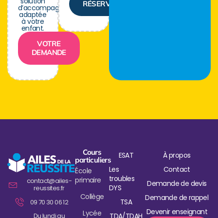
solution
RÉSERVER
d’accompagnement
adaptée
à votre
enfant.
VOTRE
DEMANDE
Cours
ESAT
À propos
particuliers
Les
Contact
École
troubles
primaire
contact@ailes-
Demande de devis
DYS
reussites.fr
Collège
Demande de rappel
TSA
09 70 30 06 12
Devenir enseignant
Lycée
Du lundi au
TDA/TDAH