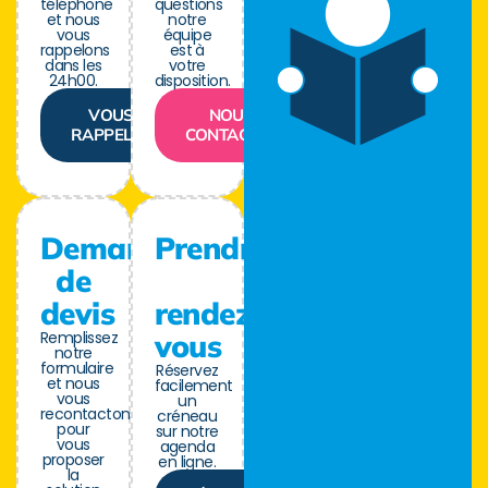
téléphone
questions
et nous
notre
vous
équipe
rappelons
est à
dans les
votre
24h00.
disposition.
VOUS
NOUS
RAPPELER
CONTACTER
Demande
Prendre
de
devis
rendez-
Remplissez
vous
notre
formulaire
Réservez
et nous
facilement
vous
un
recontactons
créneau
pour
sur notre
vous
agenda
proposer
en ligne.
la