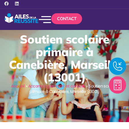
CONTACT
Soutien scolaire
primaire à
Canebière, Marseille
(13001)
Accueil
»
Accompagnement et conseils
»
Soutien scolaire
primaire à Canebière, Marseille (13001)