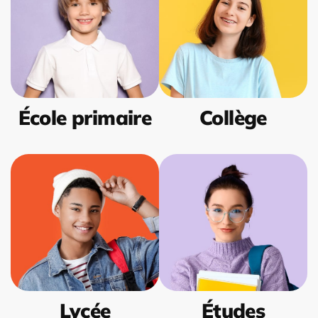
École primaire
Collège
Lycée
Études