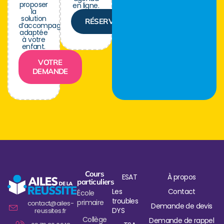
proposer
en ligne.
la
solution
RÉSERVER
d’accompagnement
adaptée
à votre
enfant.
VOTRE
DEMANDE
Cours
ESAT
À propos
particuliers
Les
Contact
École
troubles
primaire
contact@ailes-
Demande de devis
DYS
reussites.fr
Collège
Demande de rappel