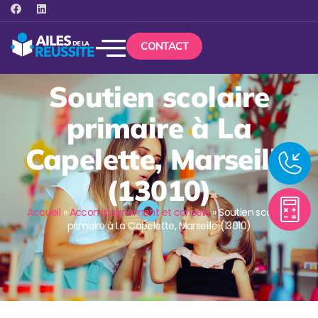
CONTACT
Soutien scolaire
primaire à La
Capelette, Marseille
(13010)
Accueil
»
Accompagnement et conseils
»
Soutien scolaire
primaire à La Capelette, Marseille (13010)