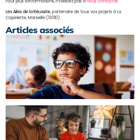
Pour plus d’informations, n’hésitez pas à
nous contacter
.
Les Ailes de la Réussite
, partenaire de tous vos projets à La
Capelette, Marseille (13010).
Articles associés
C
p
e
a
a
T
L
s
S
s
e
d
à
S