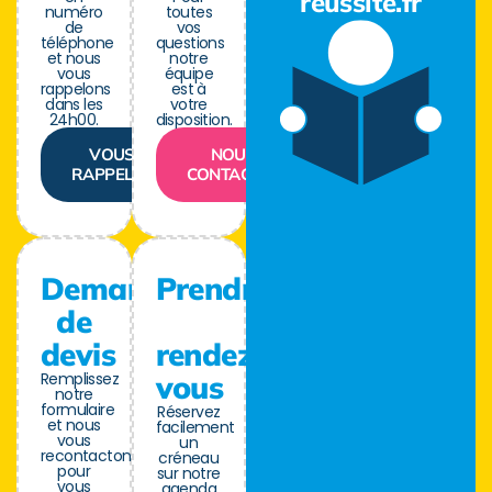
reussite.fr
numéro
toutes
de
vos
téléphone
questions
et nous
notre
vous
équipe
rappelons
est à
dans les
votre
24h00.
disposition.
VOUS
NOUS
RAPPELER
CONTACTER
Demande
Prendre
de
devis
rendez-
Remplissez
vous
notre
formulaire
Réservez
et nous
facilement
vous
un
recontactons
créneau
pour
sur notre
vous
agenda