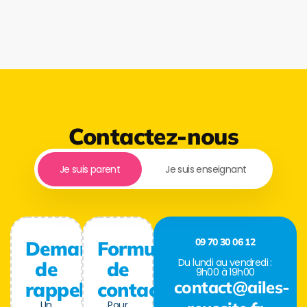
Contactez-nous
Je suis parent
Je suis enseignant
09 70 30 06 12
Demande
Formulaire
Du lundi au vendredi :
de
de
9h00 à 19h00
contact@ailes-
rappel
contact
Un
Pour