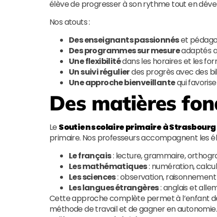
élève de progresser à son rythme tout en déve
Nos atouts :
Des enseignants passionnés
et pédago
Des programmes sur mesure
adaptés au
Une flexibilité
dans les horaires et les for
Un suivi régulier
des progrès avec des bil
Une approche bienveillante
qui favorise
Des matières fon
Le
Soutien scolaire primaire à Strasbourg
primaire. Nos professeurs accompagnent les él
Le français
: lecture, grammaire, orthogra
Les mathématiques
: numération, calcu
Les sciences
: observation, raisonnement
Les langues étrangères
: anglais et all
Cette approche complète permet à l’enfant de
méthode de travail et de gagner en autonomie. L’