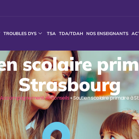
T
TROUBLES DYS
TSA
TDA/TDAH
NOS ENSEIGNANTS
AC
en scolaire prim
Strasbourg
Accompagnement et conseils
»
Soutien scolaire primaire à 