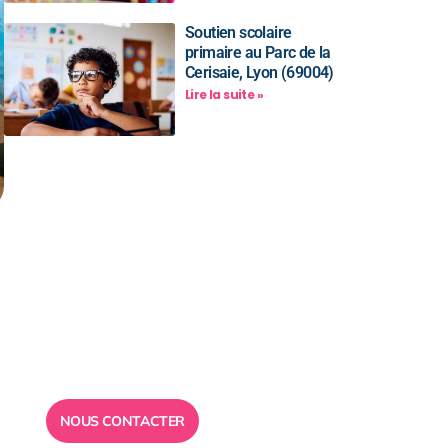
Soutien scolaire
primaire au Parc de la
Cerisaie, Lyon (69004)
Lire la suite »
Besoin d’un
conseil ?
Toute l”équipe des Ailes de la
Réussite est à votre disposition
pour vous répondre.
NOUS CONTACTER