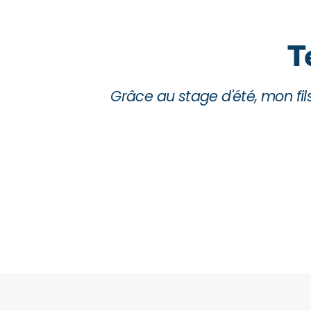
T
 sérénité.
L'approche bienveillante e