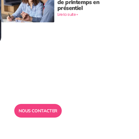
de printemps en
présentiel
Lire la suite »
Besoin d’un
conseil ?
Toute l”équipe des Ailes de la
Réussite est à votre disposition
pour vous répondre.
NOUS CONTACTER