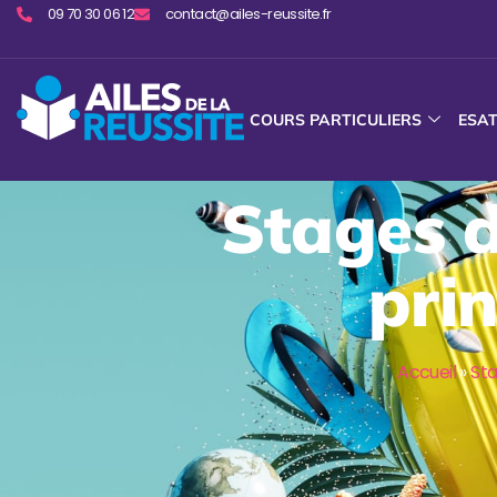
09 70 30 06 12
contact@ailes-reussite.fr
COURS PARTICULIERS
ESA
Stages d
pri
Accueil
»
St