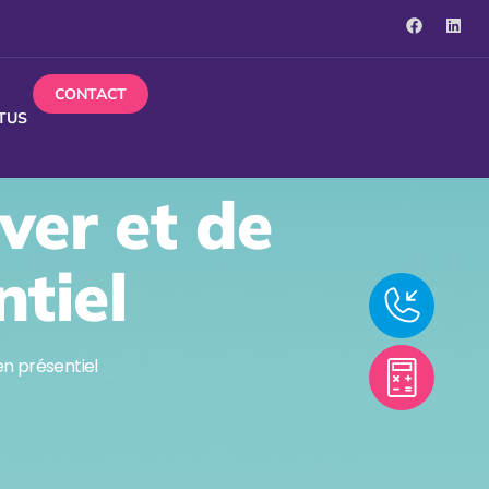
CONTACT
TUS
ver et de
tiel
n présentiel