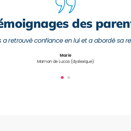
émoignages des paren
t les méthodes adaptées ont permis à ma fille
Pierre
Papa d'Emma (dyscalculique)