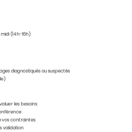
midi (14h-16h)
sages diagnostiqués ou suspectés
le)
évaluer les besoins
oconférence
n vos contraintes
s validation