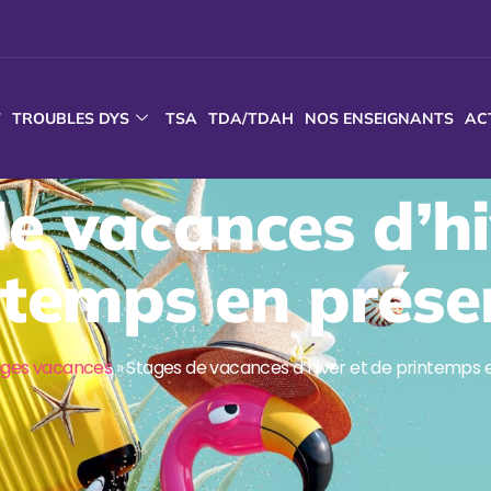
T
TROUBLES DYS
TSA
TDA/TDAH
NOS ENSEIGNANTS
AC
e vacances d’hi
ntemps en présen
ages vacances
»
Stages de vacances d’hiver et de printemps e