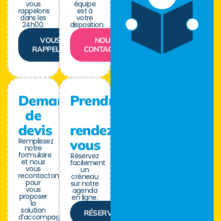
vous
équipe
rappelons
est à
dans les
votre
24h00.
disposition.
VOUS
NOUS
RAPPELER
CONTACTER
Demande
Prendre
de
devis
rendez-
Remplissez
vous
notre
formulaire
Réservez
et nous
facilement
vous
un
recontactons
créneau
pour
sur notre
vous
agenda
proposer
en ligne.
la
solution
RÉSERVER
d’accompagnement