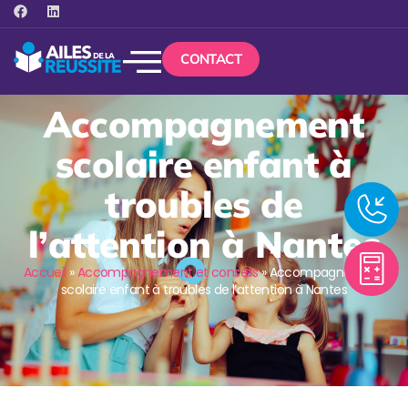
CONTACT
Accompagnement
scolaire enfant à
troubles de
l’attention à Nantes
Accueil
»
Accompagnement et conseils
»
Accompagnement
scolaire enfant à troubles de l’attention à Nantes