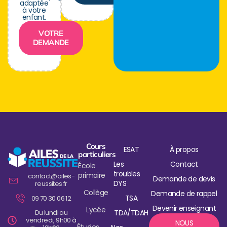
adaptée
à votre
enfant.
VOTRE
DEMANDE
Cours
ESAT
À propos
particuliers
Les
Contact
École
troubles
primaire
contact@ailes-
Demande de devis
DYS
reussites.fr
Collège
Demande de rappel
TSA
09 70 30 06 12
Devenir enseignant
Lycée
Du lundi au
TDA/TDAH
vendredi, 9h00 à
NOUS