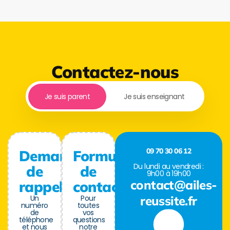
Contactez-nous
Je suis parent
Je suis enseignant
09 70 30 06 12
Demande
Formulaire
Du lundi au vendredi :
de
de
9h00 à 19h00
contact@ailes-
rappel
contact
Un
Pour
reussite.fr
numéro
toutes
de
vos
téléphone
questions
et nous
notre