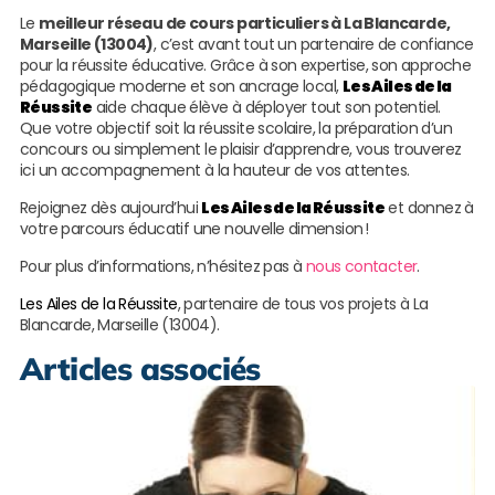
Le
meilleur réseau de cours particuliers à La Blancarde,
Marseille (13004)
, c’est avant tout un partenaire de confiance
pour la réussite éducative. Grâce à son expertise, son approche
pédagogique moderne et son ancrage local,
Les Ailes de la
Réussite
aide chaque élève à déployer tout son potentiel.
Que votre objectif soit la réussite scolaire, la préparation d’un
concours ou simplement le plaisir d’apprendre, vous trouverez
ici un accompagnement à la hauteur de vos attentes.
Rejoignez dès aujourd’hui
Les Ailes de la Réussite
et donnez à
votre parcours éducatif une nouvelle dimension !
Pour plus d’informations, n’hésitez pas à
nous contacter
.
Les Ailes de la Réussite
, partenaire de tous vos projets à La
Blancarde, Marseille (13004).
Articles associés
S
s
e
a
S