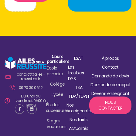
Cours
ESAT
À propos
particuliers
Les
Contact
École
troubles
primaire
contact@ailes-
Demande de devis
DYS
reussites.fr
Collège
Demande de rappel
TSA
09 70 30 06 12
Devenir enseignant
Lycée
Du lundi au
TDA/TDAH
vendredi, 9h00 à
NOUS
Études
Nos
19h00
CONTACTER
supérieures
enseignants
Nos tarifs
Stages
vacances
Actualités