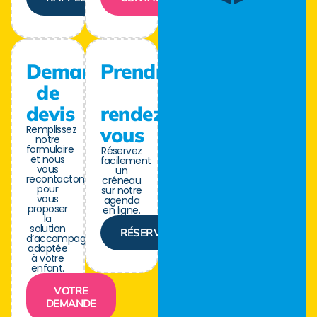
Demande
Prendre
de
devis
rendez-
Remplissez
vous
notre
formulaire
Réservez
et nous
facilement
vous
un
recontactons
créneau
pour
sur notre
vous
agenda
proposer
en ligne.
la
solution
RÉSERVER
d’accompagnement
adaptée
à votre
enfant.
VOTRE
DEMANDE