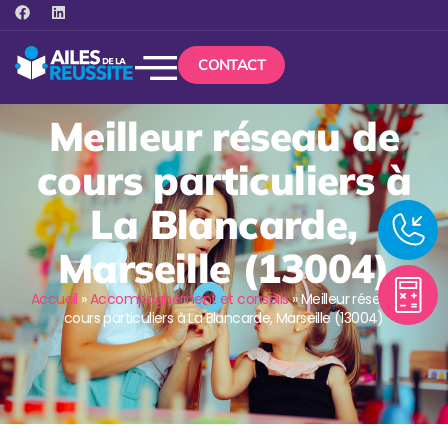
CONTACT
Meilleur réseau de
cours particuliers à
La Blancarde,
Marseille (13004)
Accueil
»
Accompagnement et conseils
»
Meilleur réseau de
cours particuliers à La Blancarde, Marseille (13004)