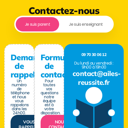
Contactez-nous
Je suis parent
Je suis enseignant
09 70 30 06 12
Demande
Formulaire
Du lundi au vendredi :
de
de
9h00 à 19h00
contact@ailes-
rappel
contact
Un
Pour
reussite.fr
numéro
toutes
de
vos
téléphone
questions
et nous
notre
vous
équipe
rappelons
est à
dans les
votre
24h00.
disposition.
VOUS
NOUS
RAPPELER
CONTACTER