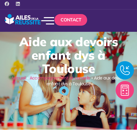
CONTACT
Aide aux devoirs
enfant dys à
Toulouse
Accueil
»
Accompagnement et conseils
»
Aide aux devoirs
enfant dys à Toulouse