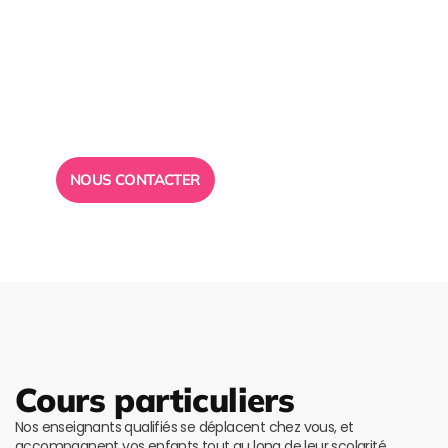
Besoin d’un
conseil ?
Toute l”équipe des Ailes de la Réussite est à votre
disposition pour vous répondre.
NOUS CONTACTER
Cours particuliers
Nos enseignants qualifiés se déplacent chez vous, et
accompagnent vos enfants tout au long de leur scolarité.