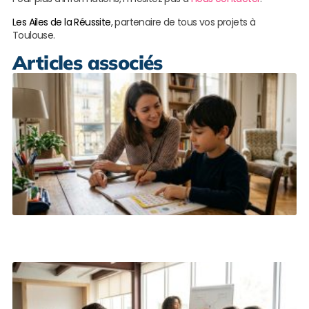
Les Ailes de la Réussite
, partenaire de tous vos projets à
Toulouse.
Articles associés
A
d
d
L
S
D
c
e
p
a
A
l
L
s
R
n
c
M