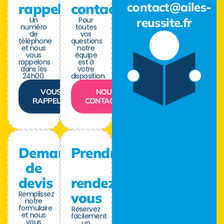
contact@ailes-
rappel
contact
Un
Pour
reussite.fr
numéro
toutes
de
vos
téléphone
questions
et nous
notre
vous
équipe
rappelons
est à
dans les
votre
24h00.
disposition.
VOUS
NOUS
RAPPELER
CONTACTER
Demande
Prendre
de
devis
rendez-
Remplissez
vous
notre
formulaire
Réservez
et nous
facilement
vous
un