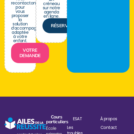
recontactons
créneau
pour
sur notre
vous
agenda
proposer
en ligne.
la
solution
RÉSERVER
d’accompagnement
adaptée
à votre
enfant.
VOTRE
DEMANDE
Cours
ESAT
À propos
particuliers
Les
Contact
École
troubles