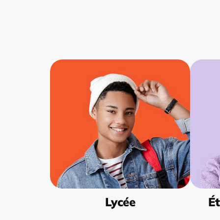
Lycée
Ét