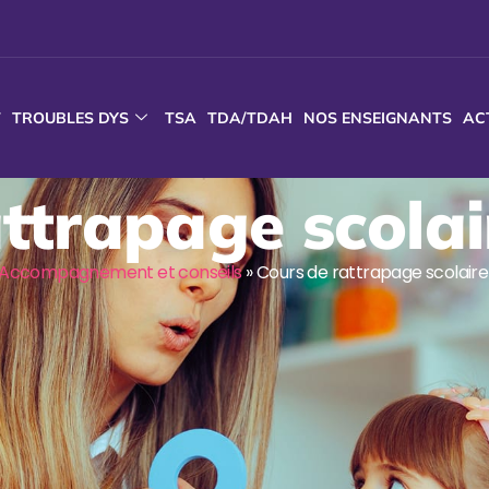
T
TROUBLES DYS
TSA
TDA/TDAH
NOS ENSEIGNANTS
AC
ttrapage scola
Accompagnement et conseils
»
Cours de rattrapage scolaire