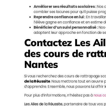
Améliorer ses résultats scolaires :
Nos c
combler ses lacunes pour qu’il puisse pr
Reprendre confiance en lui :
En travailla
l’élève gagne en confiance et en estime de
Bénéficier d’un suivi personnalisé :
Nos 
adaptent leur approche en fonction de ses 
Contactez
Les Ai
des cours de ratt
Nantes
Si vous recherchez des cours de rattrapage scol
de la Réussite
. Nous mettrons tout en œuvre po
d’apprendre. Ensemble, nous pouvons lui offrir les
Pour plus d’informations, n’hésitez pas à
nous c
Les Ailes de la Réussite
, partenaire de tous vos p