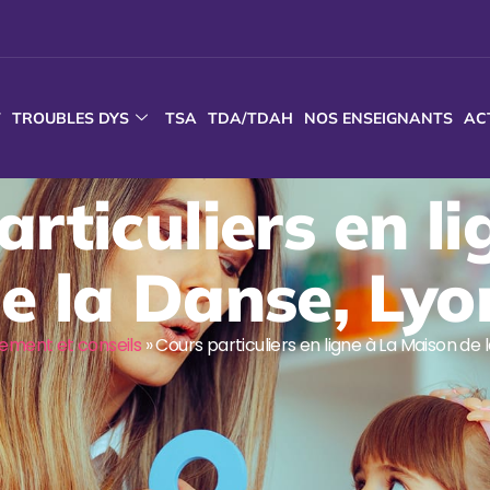
T
TROUBLES DYS
TSA
TDA/TDAH
NOS ENSEIGNANTS
AC
rticuliers en l
e la Danse, Lyo
ment et conseils
»
Cours particuliers en ligne à La Maison de