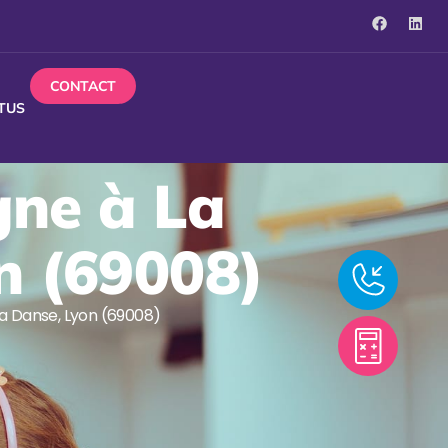
CONTACT
TUS
igne à La
n (69008)
 la Danse, Lyon (69008)