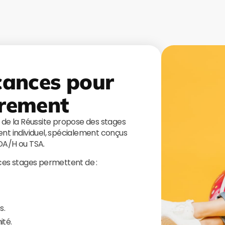
cances pour
rement
s de la Réussite propose des stages
t individuel, spécialement conçus
TDA/H ou TSA.
 ces stages permettent de :
s.
ité.