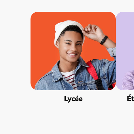
Lycée
Ét