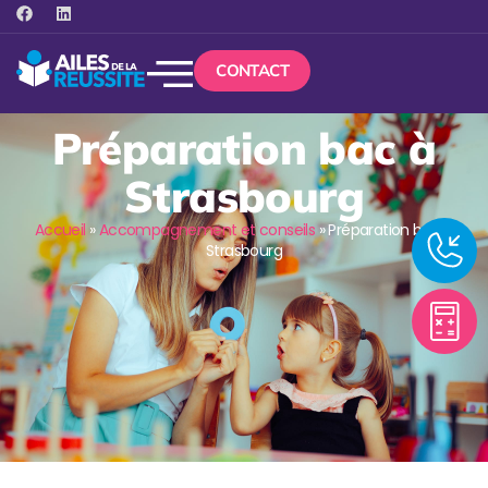
CONTACT
Préparation bac à
Strasbourg
Accueil
»
Accompagnement et conseils
»
Préparation bac à
Strasbourg