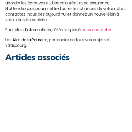
aborder les épreuves du baccalauréat avec assurance.
N’attendez plus pour mettre toutes les chances de votre côté :
contactez-nous dès aujourd’hui et donnez un nouvel élan à
votre réussite scolaire.
Pour plus d’informations, n’hésitez pas à
nous contacter
.
Les Ailes de la Réussite
, partenaire de tous vos projets à
Strasbourg.
Articles associés
R
n
c
M
L
s
S