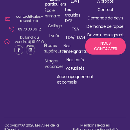
ESAT
À propos
particuliers
Les
Contact
École
troubles
primaire
contact@ailes-
Demande de devis
DYS
reussites.fr
Collège
Demande de rappel
TSA
09 70 30 06 12
Devenir enseignant
Lycée
Du lundi au
TDA/TDAH
vendredi, 9h00 à
NOUS
Études
Nos
19h00
CONTACTER
supérieures
enseignants
Nos tarifs
Stages
vacances
Actualités
Accompagnement
et conseils
Copyright © 2026 Les Ailes de la
Mentions légales
Réussite
Politique de confidentialité