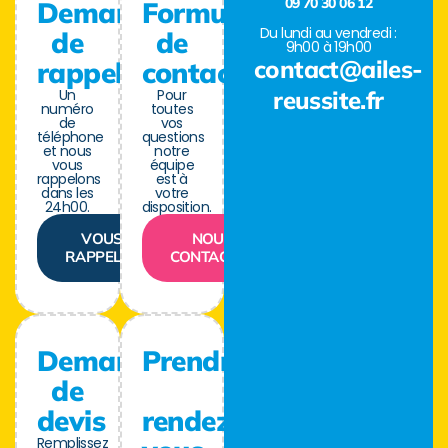
09 70 30 06 12
Demande
Formulaire
Du lundi au vendredi :
de
de
9h00 à 19h00
contact@ailes-
rappel
contact
Un
Pour
reussite.fr
numéro
toutes
de
vos
téléphone
questions
et nous
notre
vous
équipe
rappelons
est à
dans les
votre
24h00.
disposition.
VOUS
NOUS
RAPPELER
CONTACTER
Demande
Prendre
de
devis
rendez-
Remplissez