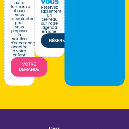
vous
notre
formulaire
Réservez
et nous
facilement
vous
un
recontactons
créneau
pour
sur notre
vous
agenda
proposer
en ligne.
la
solution
RÉSERVER
d’accompagnement
adaptée
à votre
enfant.
VOTRE
DEMANDE
Cours