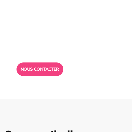
Besoin d’un
conseil ?
Toute l”équipe des Ailes de la Réussite est à votre
disposition pour vous répondre.
NOUS CONTACTER