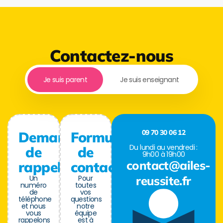
Contactez-nous
Je suis parent
Je suis enseignant
09 70 30 06 12
Demande
Formulaire
Du lundi au vendredi :
de
de
9h00 à 19h00
contact@ailes-
rappel
contact
Un
Pour
reussite.fr
numéro
toutes
de
vos
téléphone
questions
et nous
notre
vous
équipe
rappelons
est à