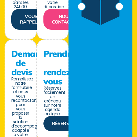
dans les
votre
24h00.
disposition.
VOUS
NOUS
RAPPELER
CONTACTER
Demande
Prendre
de
devis
rendez-
Remplissez
vous
notre
formulaire
Réservez
et nous
facilement
vous
un
recontactons
créneau
pour
sur notre
vous
agenda
proposer
en ligne.
la
solution
RÉSERVER
d’accompagnement
adaptée
à votre