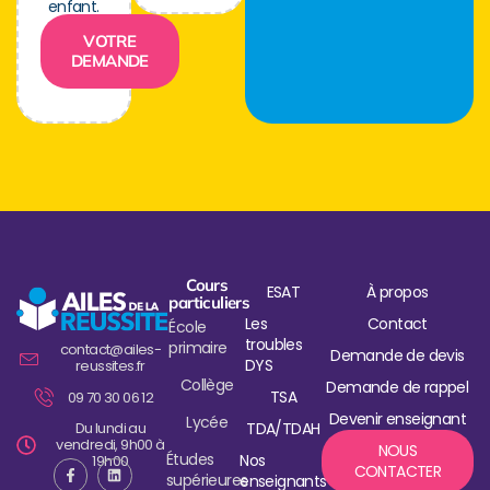
enfant.
VOTRE
DEMANDE
Cours
ESAT
À propos
particuliers
Les
Contact
École
troubles
primaire
contact@ailes-
Demande de devis
DYS
reussites.fr
Collège
Demande de rappel
TSA
09 70 30 06 12
Devenir enseignant
Lycée
Du lundi au
TDA/TDAH
vendredi, 9h00 à
NOUS
Études
Nos
19h00
CONTACTER
supérieures
enseignants