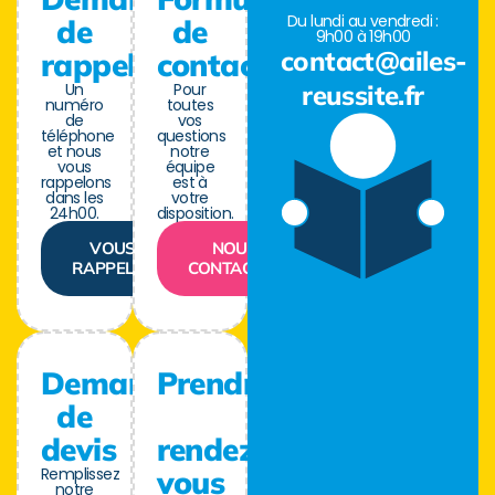
Du lundi au vendredi :
de
de
9h00 à 19h00
contact@ailes-
rappel
contact
Un
Pour
reussite.fr
numéro
toutes
de
vos
téléphone
questions
et nous
notre
vous
équipe
rappelons
est à
dans les
votre
24h00.
disposition.
VOUS
NOUS
RAPPELER
CONTACTER
Demande
Prendre
de
devis
rendez-
Remplissez
vous
notre