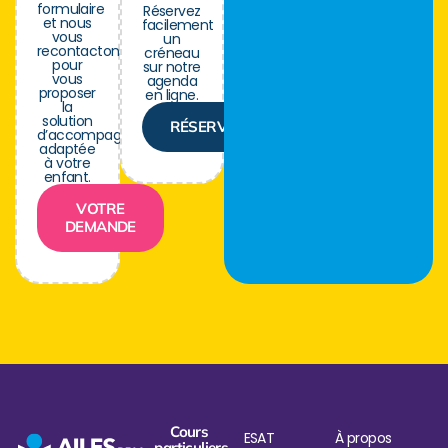
formulaire
Réservez
et nous
facilement
vous
un
recontactons
créneau
pour
sur notre
vous
agenda
proposer
en ligne.
la
solution
RÉSERVER
d’accompagnement
adaptée
à votre
enfant.
VOTRE
DEMANDE
Cours
ESAT
À propos
particuliers