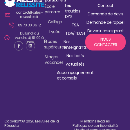
Les
Contact
École
troubles
primaire
contact@ailes-
Demande de devis
DYS
reussites.fr
Collège
Demande de rappel
TSA
09 70 30 06 12
Devenir enseignant
Lycée
Du lundi au
TDA/TDAH
vendredi, 9h00 à
NOUS
Études
Nos
19h00
CONTACTER
supérieures
enseignants
Nos tarifs
Stages
vacances
Actualités
Accompagnement
et conseils
Copyright © 2026 Les Ailes de la
Mentions légales
Réussite
Politique de confidentialité
Un site dynamic creative