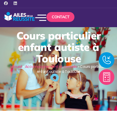
CONTACT
Cours particulier
enfant autiste à
Toulouse
Accueil
»
Accompagnement et conseils
»
Cours particulier
enfant autiste à Toulouse