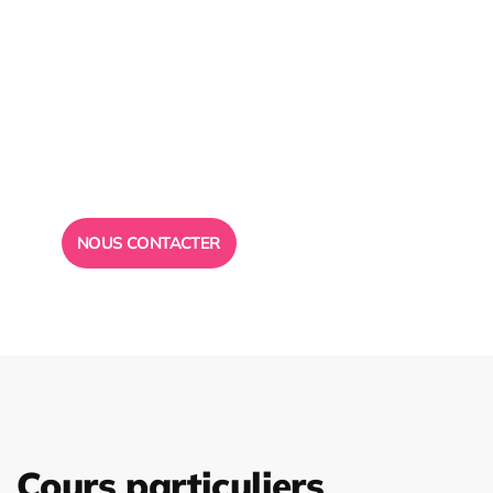
Besoin d’un
conseil ?
Toute l”équipe des Ailes de la Réussite est à votre
disposition pour vous répondre.
NOUS CONTACTER
Cours particuliers