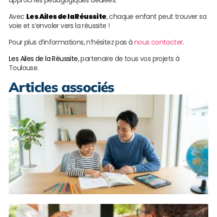
approches pédagogiques dédiées.
Avec
Les Ailes de la Réussite
, chaque enfant peut trouver sa
voie et s’envoler vers la réussite !
Pour plus d’informations, n’hésitez pas à
nous contacter
.
Les Ailes de la Réussite
, partenaire de tous vos projets à
Toulouse.
Articles associés
S
s
p
à
L
s
C