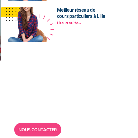
Meilleur réseau de
cours particuliers à Lille
Lire la suite »
Besoin d’un
conseil ?
Toute l”équipe des Ailes de la
Réussite est à votre disposition
pour vous répondre.
NOUS CONTACTER