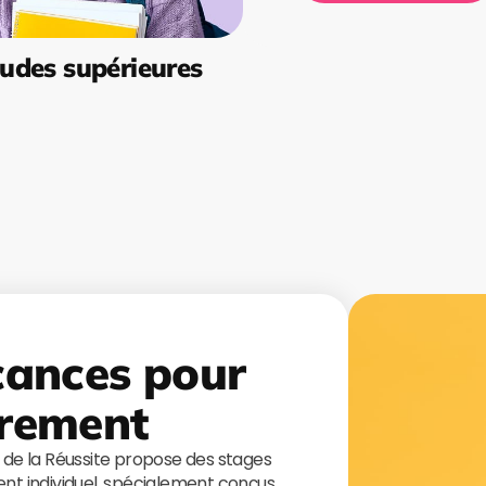
udes supérieures
cances pour
rement
s de la Réussite propose des stages
t individuel, spécialement conçus