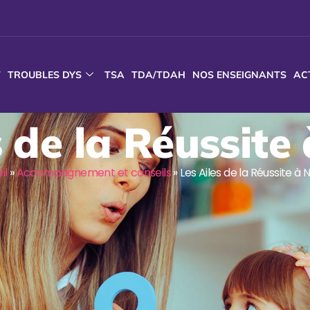
T
TROUBLES DYS
TSA
TDA/TDAH
NOS ENSEIGNANTS
AC
s de la Réussite
il
»
Accompagnement et conseils
»
Les Ailes de la Réussite à