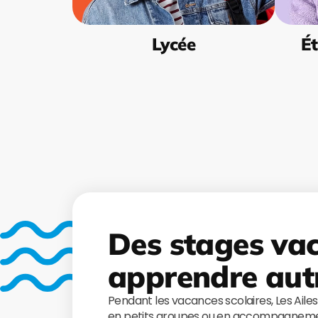
Lycée
Ét
Des stages va
apprendre aut
Pendant les vacances scolaires, Les Aile
en petits groupes ou en accompagnemen