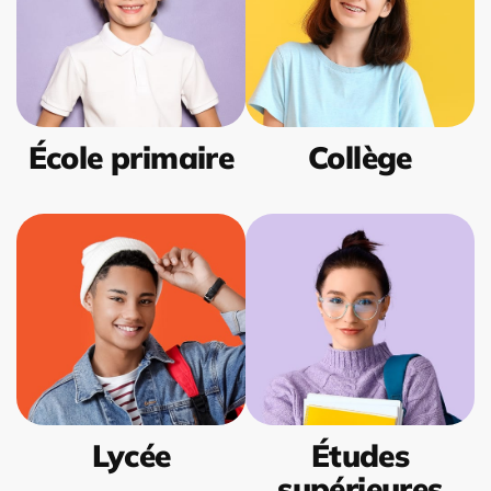
École primaire
Collège
Lycée
Études
supérieures