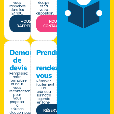
vous
équipe
rappelons
est à
dans les
votre
24h00.
disposition.
VOUS
NOUS
RAPPELER
CONTACTER
Demande
Prendre
de
devis
rendez-
Remplissez
vous
notre
formulaire
Réservez
et nous
facilement
vous
un
recontactons
créneau
pour
sur notre
vous
agenda
proposer
en ligne.
la
solution
RÉSERVER
d’accompagnement