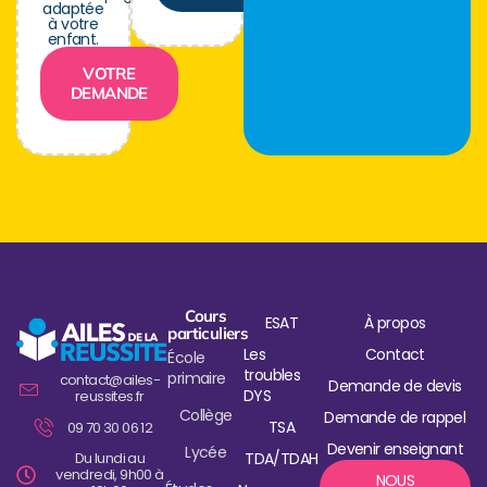
adaptée
à votre
enfant.
VOTRE
DEMANDE
Cours
ESAT
À propos
particuliers
Les
Contact
École
troubles
primaire
contact@ailes-
Demande de devis
DYS
reussites.fr
Collège
Demande de rappel
TSA
09 70 30 06 12
Devenir enseignant
Lycée
Du lundi au
TDA/TDAH
vendredi, 9h00 à
NOUS