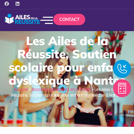
CONTACT
Les Ailes de la
Réussite, Soutien
scolaire pour enfant
dyslexique à Nantes
Accueil
»
Accompagnement et conseils
»
Les Ailes de la
Réussite, Soutien scolaire pour enfant dyslexique à Nantes