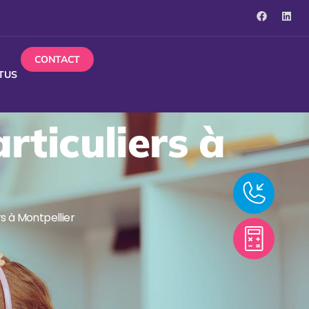
CONTACT
TUS
rticuliers à
rs à Montpellier