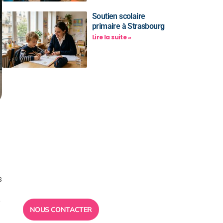
Soutien scolaire
primaire à Strasbourg
Lire la suite »
Besoin d’un
conseil ?
Toute l”équipe des Ailes de la
Réussite est à votre disposition
s
pour vous répondre.
e
NOUS CONTACTER