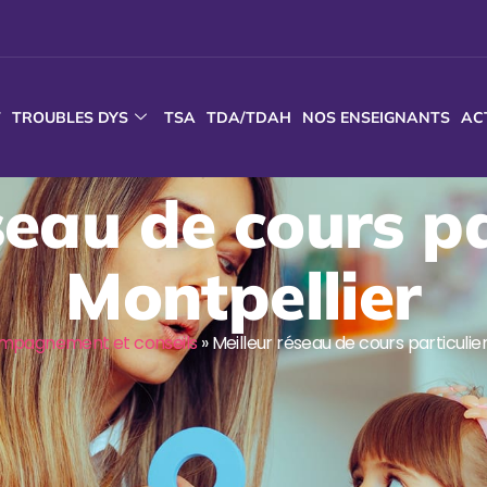
T
TROUBLES DYS
TSA
TDA/TDAH
NOS ENSEIGNANTS
AC
seau de cours pa
Montpellier
mpagnement et conseils
»
Meilleur réseau de cours particulie