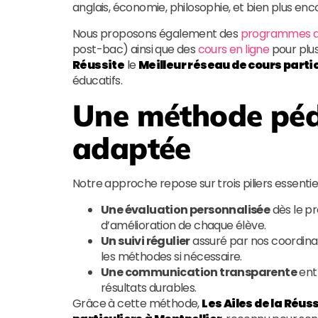
anglais, économie, philosophie, et bien plus enc
Nous proposons également des
programmes d
post-bac) ainsi que des
cours en ligne
pour plus 
Réussite
le
Meilleur réseau de cours partic
éducatifs.
Une méthode péd
adaptée
Notre approche repose sur trois piliers essentiel
Une évaluation personnalisée
dès le pr
d’amélioration de chaque élève.
Un suivi régulier
assuré par nos coordinat
les méthodes si nécessaire.
Une communication transparente
entr
résultats durables.
Grâce à cette méthode,
Les Ailes de la Réus