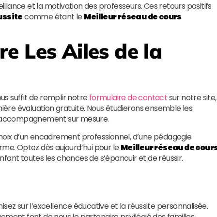
eillance et la motivation des professeurs. Ces retours positifs
ussite
comme étant le
Meilleur réseau de cours
dre
Les Ailes de la
ous suffit de remplir notre
formulaire de contact
sur notre site,
ère évaluation gratuite. Nous étudierons ensemble les
 un accompagnement sur mesure.
e choix d’un encadrement professionnel, d’une pédagogie
terme. Optez dès aujourd’hui pour le
Meilleur réseau de cour
nfant toutes les chances de s’épanouir et de réussir.
misez sur l’excellence éducative et la réussite personnalisée.
ement font de nous le partenaire privilégié des familles