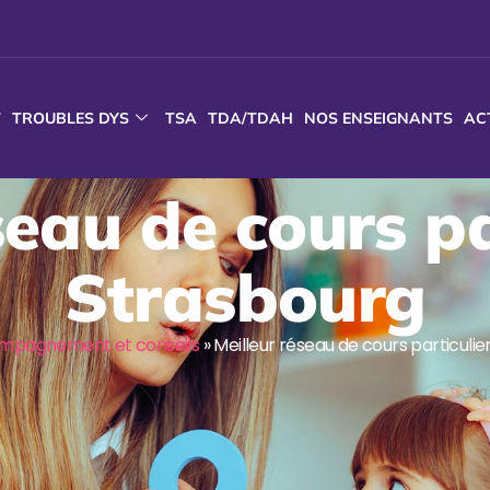
T
TROUBLES DYS
TSA
TDA/TDAH
NOS ENSEIGNANTS
AC
seau de cours pa
Strasbourg
mpagnement et conseils
»
Meilleur réseau de cours particulie