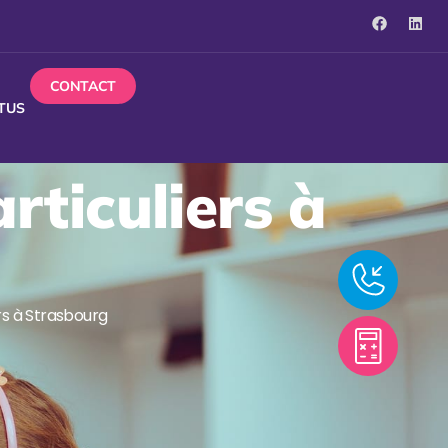
CONTACT
TUS
rticuliers à
rs à Strasbourg