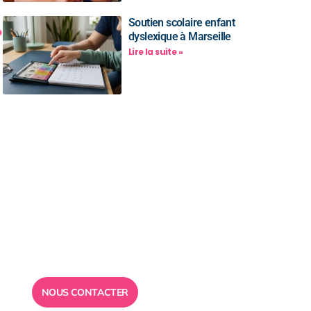
Soutien scolaire enfant
dyslexique à Marseille
Lire la suite »
Besoin d’un
conseil ?
Toute l”équipe des Ailes de la
Réussite est à votre disposition
pour vous répondre.
NOUS CONTACTER