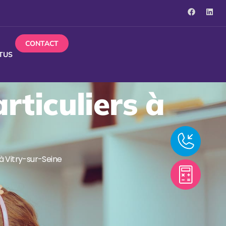
CONTACT
TUS
rticuliers à
 à Vitry-sur-Seine