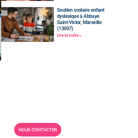
Soutien scolaire enfant
dyslexique à Abbaye
Saint-Victor, Marseille
(13007)
Lire la suite »
Besoin d’un
conseil ?
Toute l”équipe des Ailes de la
Réussite est à votre disposition
pour vous répondre.
NOUS CONTACTER