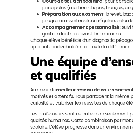
Cours de soutien scolaire
: pour consoli
principales (mathématiques, français, angla
Préparation aux examens
: brevet, bac
programmes intensifs ou réguliers selon les
Accompagnement personnalisé
: suiv
gestion du stress avant les examens.
Chaque élève bénéficie d’un diagnostic pédagogi
approche individualisée fait toute la différence
Une équipe d’ens
et qualifiés
Au cœur du
meilleur réseau de cours particul
motivés et attentifs. Tous partagent la même p
curiosité et valoriser les réussites de chaque élè
Les professeurs sont recrutés non seulement p
qualités humaines. Cette combinaison permet de 
scolaire. L’élève progresse dans un environneme