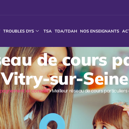
T
TROUBLES DYS
TSA
TDA/TDAH
NOS ENSEIGNANTS
AC
seau de cours pa
Vitry-sur-Seine
agnement et conseils
»
Meilleur réseau de cours particuliers