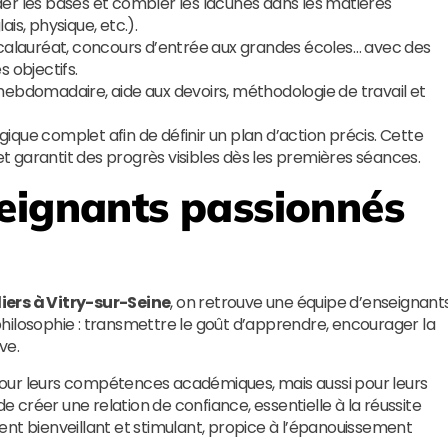
der les bases et combler les lacunes dans les matières
is, physique, etc.).
calauréat, concours d’entrée aux grandes écoles… avec des
 objectifs.
i hebdomadaire, aide aux devoirs, méthodologie de travail et
que complet afin de définir un plan d’action précis. Cette
 et garantit des progrès visibles dès les premières séances.
eignants passionnés
iers à Vitry-sur-Seine
, on retrouve une équipe d’enseignant
hilosophie : transmettre le goût d’apprendre, encourager la
ve.
our leurs compétences académiques, mais aussi pour leurs
créer une relation de confiance, essentielle à la réussite
nt bienveillant et stimulant, propice à l’épanouissement