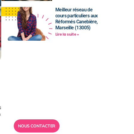
Meilleur réseau de
cours particuliers aux
Réformés Canebière,
Marseille (13005)
Lire la suite »
Besoin d’un
conseil ?
Toute l”équipe des Ailes de la
Réussite est à votre disposition
s
pour vous répondre.
n
NOUS CONTACTER