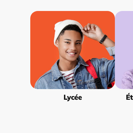
Lycée
Ét