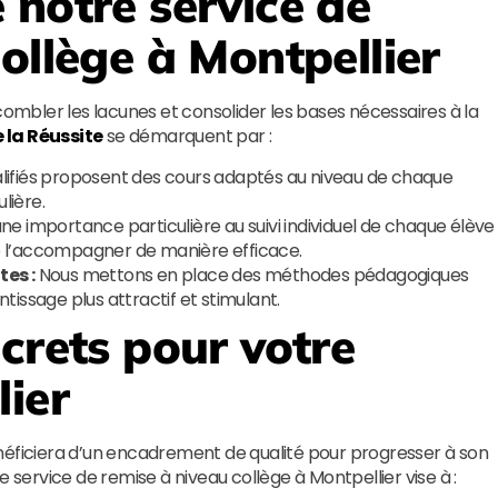
 notre service de
ollège à Montpellier
combler les lacunes et consolider les bases nécessaires à la
e la Réussite
se démarquent par :
lifiés proposent des cours adaptés au niveau de chaque
lière.
e importance particulière au suivi individuel de chaque élève
 de l’accompagner de manière efficace.
es :
Nous mettons en place des méthodes pédagogiques
issage plus attractif et stimulant.
crets pour votre
lier
néficiera d’un encadrement de qualité pour progresser à son
e service de remise à niveau collège à Montpellier vise à :