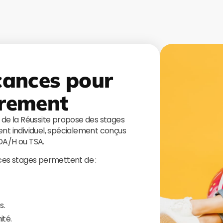
cances pour
rement
s de la Réussite propose des stages
t individuel, spécialement conçus
TDA/H ou TSA.
 ces stages permettent de :
s.
ité.