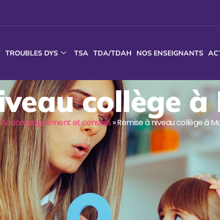
T
TROUBLES DYS
TSA
TDA/TDAH
NOS ENSEIGNANTS
AC
iveau collège à 
»
Accompagnement et conseils
»
Remise à niveau collège à Mo