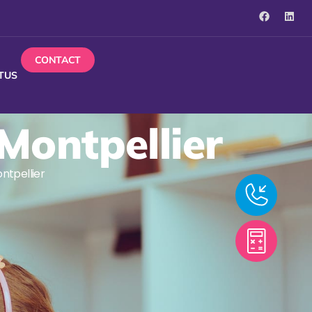
CONTACT
TUS
Montpellier
ntpellier