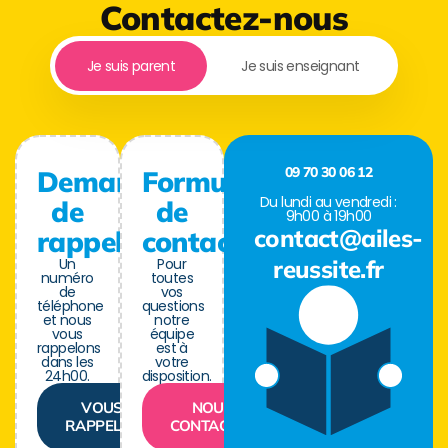
Contactez-nous
Je suis parent
Je suis enseignant
09 70 30 06 12
Demande
Formulaire
Du lundi au vendredi :
de
de
9h00 à 19h00
contact@ailes-
rappel
contact
Un
Pour
reussite.fr
numéro
toutes
de
vos
téléphone
questions
et nous
notre
vous
équipe
rappelons
est à
dans les
votre
24h00.
disposition.
VOUS
NOUS
RAPPELER
CONTACTER