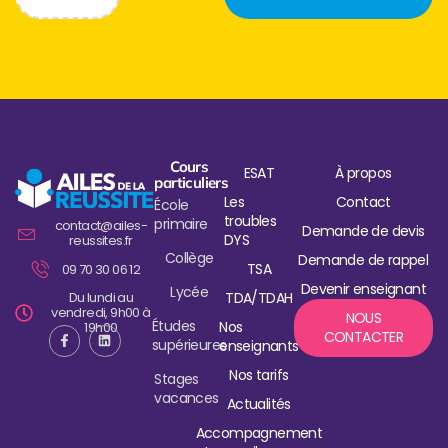
Cours
ESAT
À propos
particuliers
Les
Contact
École
troubles
primaire
contact@ailes-
Demande de devis
DYS
reussites.fr
Collège
Demande de rappel
TSA
09 70 30 06 12
Devenir enseignant
Lycée
Du lundi au
TDA/TDAH
vendredi, 9h00 à
NOUS
Études
Nos
19h00
CONTACTER
supérieures
enseignants
Nos tarifs
Stages
vacances
Actualités
Accompagnement