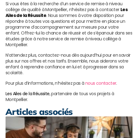
Si vous êtes à la recherche d’un service de remise à niveau
collège de qualité à Montpellier, n’hésitez pas à contacter
Les
Ailes de la Réussite
. Nous sommes à votre disposition pour
répondre à toutes vos questions et pour mettre en place un
programme d’accompagnement sur mesure pour votre
enfant. Offrez-lui la chance de réussir et de s’épanouir dans ses
études grâce à notre service de remise à niveau collège à
Montpellier.
N’attendez plus, contactez-nous dès aujourd’hui pour en savoir
plus sur nos offres et nos tarifs. Ensemble, nous aiderons votre
enfant à reprendre confiance en lui et à progresser dans sa
scolarité.
Pour plus d’informations, n’hésitez pas à
nous contacter
.
Les Ailes de la Réussite
, partenaire de tous vos projets à
Montpellier.
Articles associés
S
s
e
d