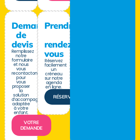
Demande
Prendre
de
devis
rendez-
Remplissez
vous
notre
formulaire
Réservez
et nous
facilement
vous
un
recontactons
créneau
pour
sur notre
vous
agenda
proposer
en ligne.
la
solution
RÉSERVER
d’accompagnement
adaptée
à votre
enfant.
VOTRE
DEMANDE