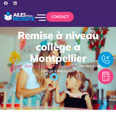
CONTACT
Remise à niveau
collège à
Montpellier
Accueil
»
Accompagnement et conseils
»
Remise à niveau
collège à Montpellier