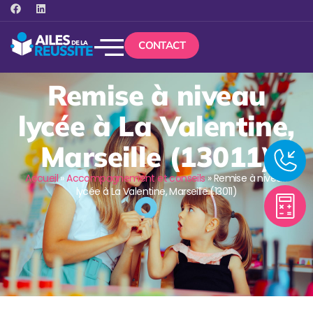
CONTACT
Remise à niveau
lycée à La Valentine,
Marseille (13011)
Accueil
»
Accompagnement et conseils
»
Remise à niveau
lycée à La Valentine, Marseille (13011)