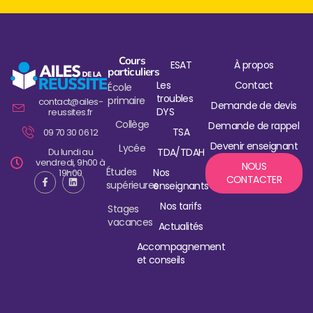
Cours
ESAT
À propos
particuliers
Les
Contact
École
troubles
primaire
contact@ailes-
Demande de devis
DYS
reussites.fr
Collège
Demande de rappel
TSA
09 70 30 06 12
Devenir enseignant
Lycée
Du lundi au
TDA/TDAH
vendredi, 9h00 à
NOUS
Études
Nos
19h00
CONTACTER
supérieures
enseignants
Nos tarifs
Stages
vacances
Actualités
Accompagnement
et conseils