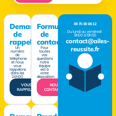
09 70 30 06 12
Demande
Formulaire
Du lundi au vendredi :
de
de
9h00 à 19h00
contact@ailes-
rappel
contact
Un
Pour
reussite.fr
numéro
toutes
de
vos
téléphone
questions
et nous
notre
vous
équipe
rappelons
est à
dans les
votre
24h00.
disposition.
VOUS
NOUS
RAPPELER
CONTACTER