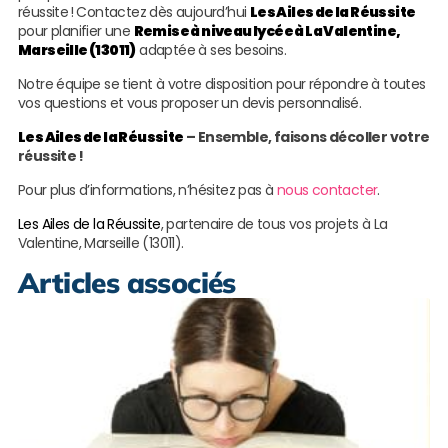
réussite ! Contactez dès aujourd’hui
Les Ailes de la Réussite
pour planifier une
Remise à niveau lycée à La Valentine,
Marseille (13011)
adaptée à ses besoins.
Notre équipe se tient à votre disposition pour répondre à toutes
vos questions et vous proposer un devis personnalisé.
Les Ailes de la Réussite
– Ensemble, faisons décoller votre
réussite !
Pour plus d’informations, n’hésitez pas à
nous contacter
.
Les Ailes de la Réussite
, partenaire de tous vos projets à La
Valentine, Marseille (13011).
Articles associés
S
s
e
a
S
S
s
L