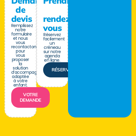
Demande
Prendre
de
devis
rendez-
Remplissez
vous
notre
formulaire
Réservez
et nous
facilement
vous
un
recontactons
créneau
pour
sur notre
vous
agenda
proposer
en ligne.
la
solution
RÉSERVER
d’accompagnement
adaptée
à votre
enfant.
VOTRE
DEMANDE