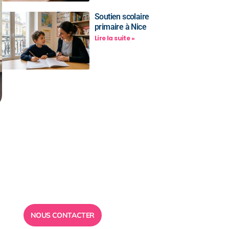
Soutien scolaire
primaire à Nice
Lire la suite »
Besoin d’un
conseil ?
Toute l”équipe des Ailes de la
Réussite est à votre disposition
pour vous répondre.
NOUS CONTACTER