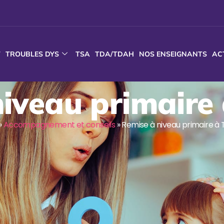
T
TROUBLES DYS
TSA
TDA/TDAH
NOS ENSEIGNANTS
AC
iveau primaire
»
Accompagnement et conseils
»
Remise à niveau primaire à 