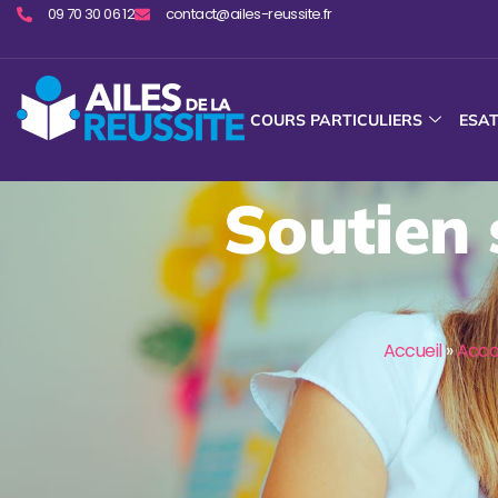
09 70 30 06 12
contact@ailes-reussite.fr
COURS PARTICULIERS
ESA
Soutien 
Accueil
»
Acco