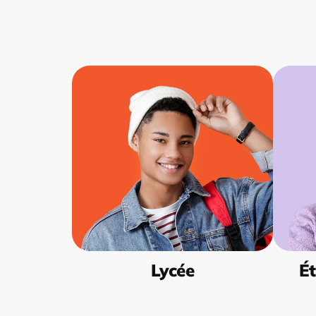
Lycée
Ét