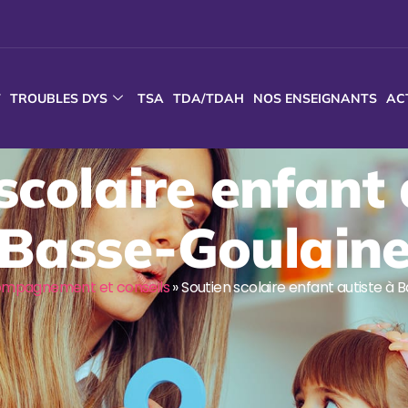
T
TROUBLES DYS
TSA
TDA/TDAH
NOS ENSEIGNANTS
AC
scolaire enfant 
Basse-Goulain
mpagnement et conseils
»
Soutien scolaire enfant autiste à