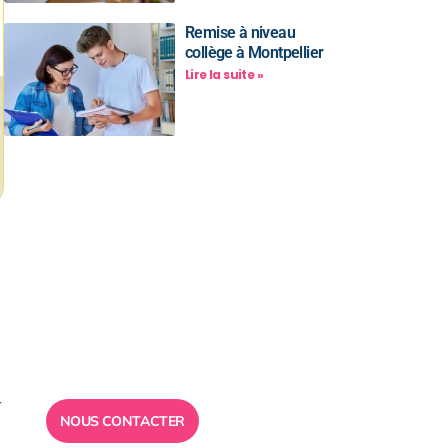
Remise à niveau
collège à Montpellier
Lire la suite »
Besoin d’un
conseil ?
Toute l”équipe des Ailes de la
Réussite est à votre disposition
pour vous répondre.
r
NOUS CONTACTER