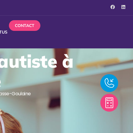
CONTACT
TUS
autiste à
e
 Basse-Goulaine