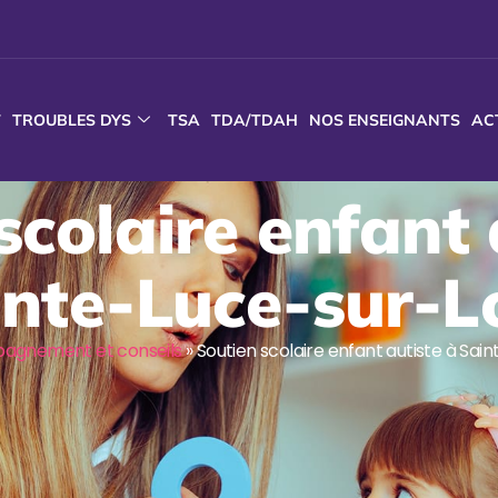
T
TROUBLES DYS
TSA
TDA/TDAH
NOS ENSEIGNANTS
AC
scolaire enfant 
nte-Luce-sur-L
agnement et conseils
»
Soutien scolaire enfant autiste à Sai