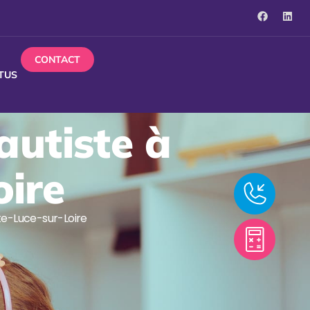
CONTACT
TUS
autiste à
oire
nte-Luce-sur-Loire