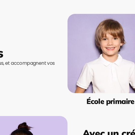
s
ous, et accompagnent vos
École primaire
Avec un cré