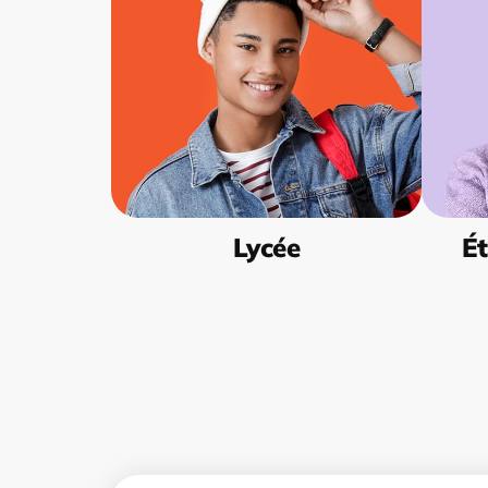
Lycée
Ét