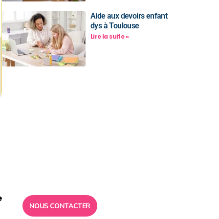
Aide aux devoirs enfant
dys à Toulouse
Lire la suite »
Besoin d’un
conseil ?
Toute l”équipe des Ailes de la
Réussite est à votre disposition
pour vous répondre.
e
NOUS CONTACTER