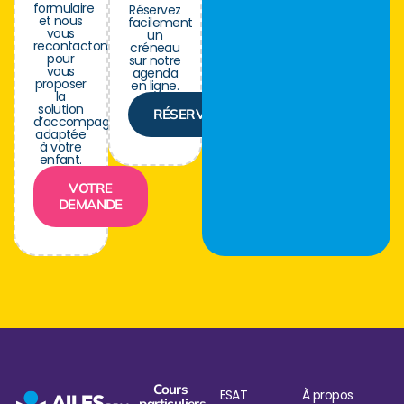
formulaire
Réservez
et nous
facilement
vous
un
recontactons
créneau
pour
sur notre
vous
agenda
proposer
en ligne.
la
solution
RÉSERVER
d’accompagnement
adaptée
à votre
enfant.
VOTRE
DEMANDE
Cours
ESAT
À propos
particuliers