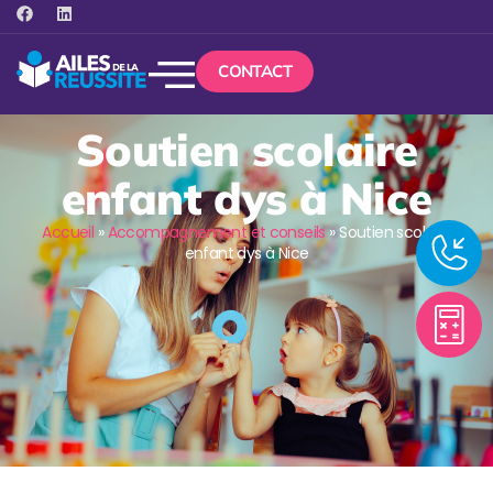
CONTACT
Soutien scolaire
enfant dys à Nice
Accueil
»
Accompagnement et conseils
»
Soutien scolaire
enfant dys à Nice