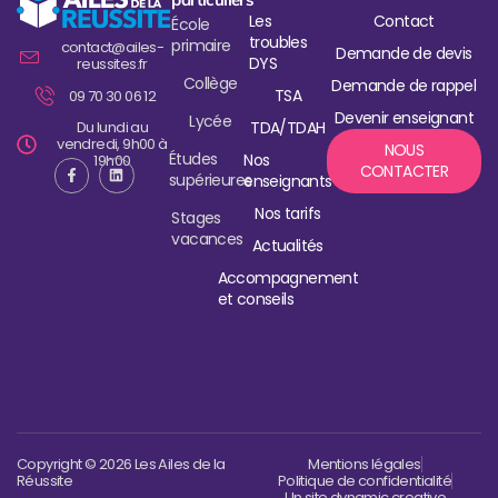
Les
Contact
École
troubles
primaire
contact@ailes-
Demande de devis
DYS
reussites.fr
Collège
Demande de rappel
TSA
09 70 30 06 12
Devenir enseignant
Lycée
Du lundi au
TDA/TDAH
vendredi, 9h00 à
NOUS
Études
Nos
19h00
CONTACTER
supérieures
enseignants
Nos tarifs
Stages
vacances
Actualités
Accompagnement
et conseils
Copyright © 2026 Les Ailes de la
Mentions légales
Réussite
Politique de confidentialité
Un site dynamic creative