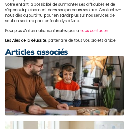
votre enfant la possibilité de surmonter ses difficultés et de
s’épanouir pleinement dans son parcours scolaire. Contactez-
nous dès aujourd’hui pour en savoir plus sur nos services de
soutien scolaire pour enfants dys à Nice.
Pour plus d’informations, n’hésitez pas à
nous contacter
.
Les Ailes de la Réussite
, partenaire de tous vos projets à Nice.
Articles associés
S
s
e
d
à
G
M
(
L
s
R