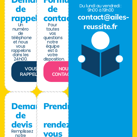
Du lundi au vendredi :
de
de
9h00 à 19h00
contact@ailes-
rappel
contact
Un
Pour
reussite.fr
numéro
toutes
de
vos
téléphone
questions
et nous
notre
vous
équipe
rappelons
est à
dans les
votre
24h00.
disposition.
VOUS
NOUS
RAPPELER
CONTACTER
Demande
Prendre
de
devis
rendez-
Remplissez
vous
notre