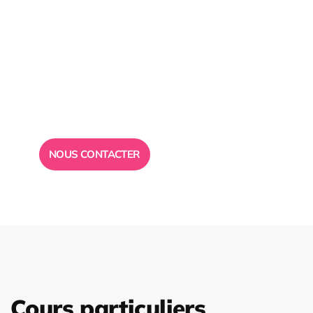
Besoin d’un
conseil ?
Toute l”équipe des Ailes de la Réussite est à votre
disposition pour vous répondre.
NOUS CONTACTER
Cours particuliers