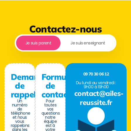
Contactez-nous
Je suis parent
Je suis enseignant
09 70 30 06 12
Demande
Formulaire
Du lundi au vendredi :
de
de
9h00 à 19h00
contact@ailes-
rappel
contact
Un
Pour
reussite.fr
numéro
toutes
de
vos
téléphone
questions
et nous
notre
vous
équipe
rappelons
est à
dans les
votre