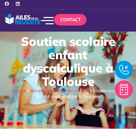
CONTACT
Soutien scolaire
enfant
dyscalculique à
Toulouse
Accueil
»
Accompagnement et conseils
»
Soutien scolaire
enfant dyscalculique à Toulouse