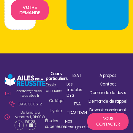
VOTRE
DEMANDE
Cours
ESAT
À propos
particuliers
Les
Contact
École
troubles
primaire
contact@ailes-
Demande de devis
DYS
reussites.fr
Collège
Demande de rappel
TSA
09 70 30 06 12
Devenir enseignant
Lycée
Du lundi au
TDA/TDAH
vendredi, 9h00 à
NOUS
Études
Nos
19h00
CONTACTER
supérieures
enseignants