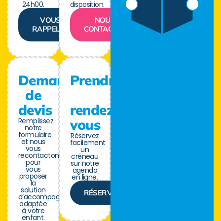
24h00.
disposition.
VOUS
NOUS
RAPPELER
CONTACTER
Demande
Prendre
de
devis
rendez-
Remplissez
vous
notre
formulaire
Réservez
et nous
facilement
vous
un
recontactons
créneau
pour
sur notre
vous
agenda
proposer
en ligne.
la
solution
RÉSERVER
d’accompagnement
adaptée
à votre
enfant.