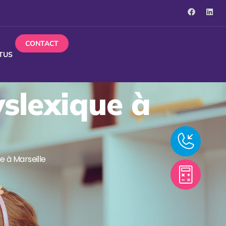
CONTACT
TUS
yslexique à
e à Marseille