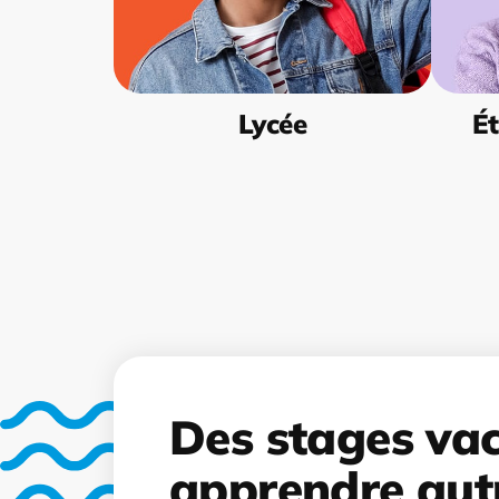
Lycée
Ét
Des stages va
apprendre aut