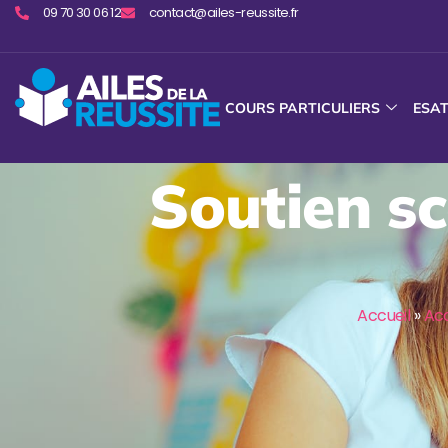
09 70 30 06 12
contact@ailes-reussite.fr
COURS PARTICULIERS
ESA
Soutien sc
Accueil
»
Ac