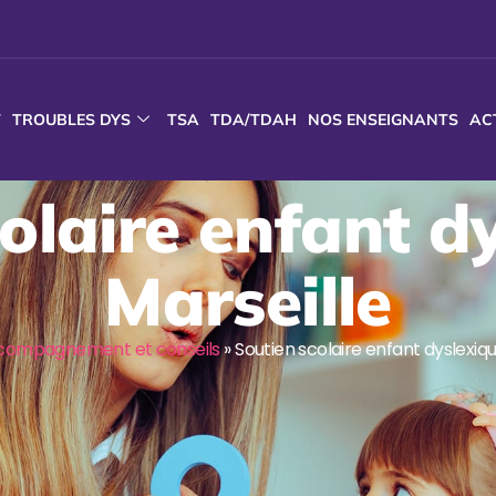
T
TROUBLES DYS
TSA
TDA/TDAH
NOS ENSEIGNANTS
AC
olaire enfant d
Marseille
compagnement et conseils
»
Soutien scolaire enfant dyslexiqu