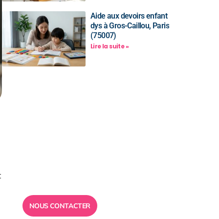
Aide aux devoirs enfant
dys à Gros-Caillou, Paris
(75007)
Lire la suite »
Besoin d’un
conseil ?
Toute l”équipe des Ailes de la
Réussite est à votre disposition
t
pour vous répondre.
NOUS CONTACTER