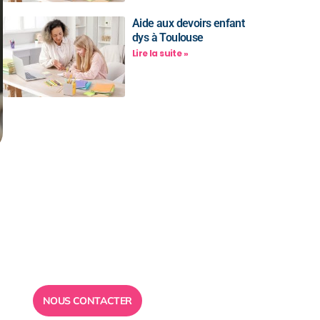
Aide aux devoirs enfant
dys à Toulouse
Lire la suite »
Besoin d’un
conseil ?
Toute l”équipe des Ailes de la
Réussite est à votre disposition
pour vous répondre.
NOUS CONTACTER