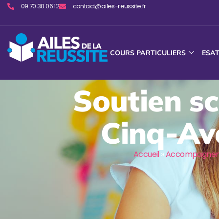
09 70 30 06 12
contact@ailes-reussite.fr
COURS PARTICULIERS
ESA
Soutien sc
Cinq-Ave
Accueil
»
Accompagneme