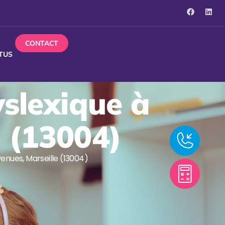
CONTACT
TUS
yslexique à
e (13004)
venues, Marseille (13004)