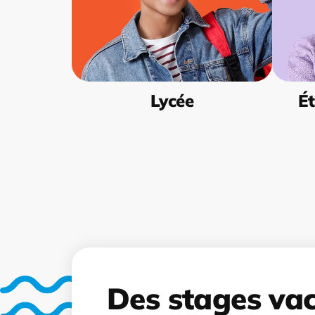
Lycée
Ét
Des stages va