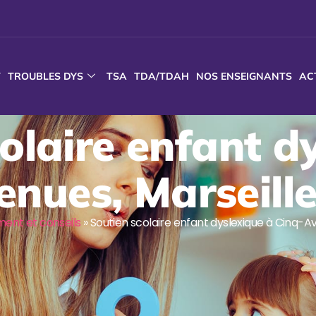
T
TROUBLES DYS
TSA
TDA/TDAH
NOS ENSEIGNANTS
AC
olaire enfant d
nues, Marseill
nt et conseils
»
Soutien scolaire enfant dyslexique à Cinq-A