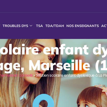
T
TROUBLES DYS
TSA
TDA/TDAH
NOS ENSEIGNANTS
AC
olaire enfant d
age, Marseille (
ment et conseils
»
Soutien scolaire enfant dyslexique à La Pl