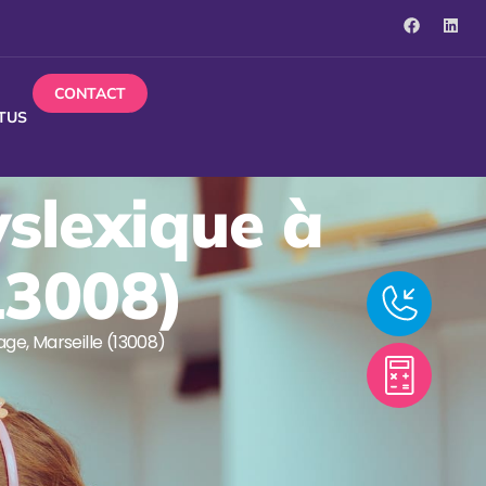
CONTACT
TUS
yslexique à
13008)
age, Marseille (13008)