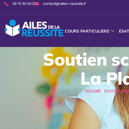
09 70 30 06 12
contact@ailes-reussite.fr
COURS PARTICULIERS
ESA
Soutien sc
La Pl
Accueil
»
Accompagne