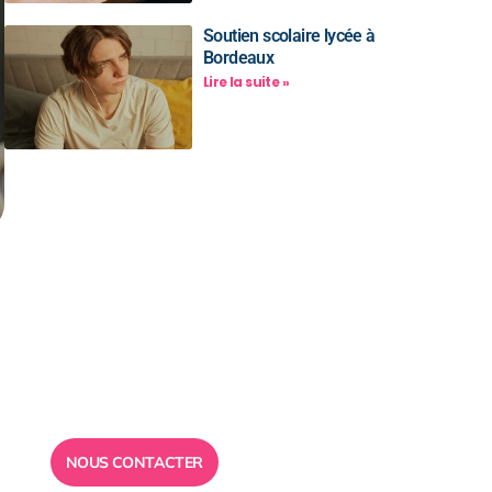
Soutien scolaire lycée à
Bordeaux
Lire la suite »
Besoin d’un
conseil ?
Toute l”équipe des Ailes de la
Réussite est à votre disposition
pour vous répondre.
NOUS CONTACTER