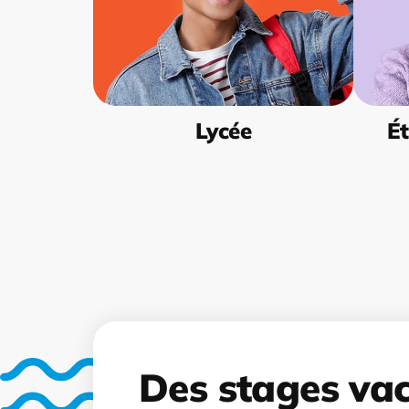
Lycée
Ét
Des stages va