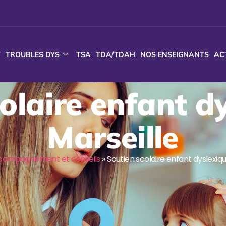
T
TROUBLES DYS
TSA
TDA/TDAH
NOS ENSEIGNANTS
AC
olaire enfant d
Marseille
compagnement et conseils
»
Soutien scolaire enfant dyslexiqu