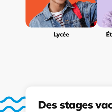
Lycée
Ét
Des stages va