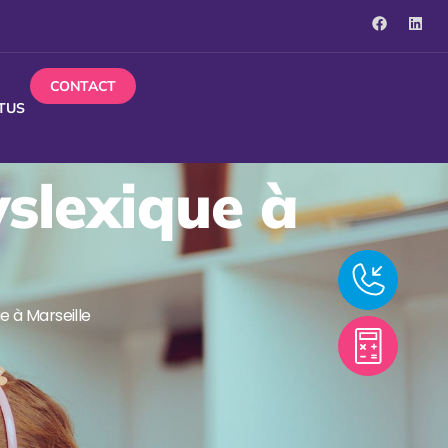
CONTACT
TUS
yslexique à
e à Marseille