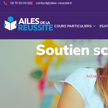
09 70 30 06 12
contact@ailes-reussite.fr
COURS PARTICULIERS
ESA
Soutien sc
Accueil
»
Ac