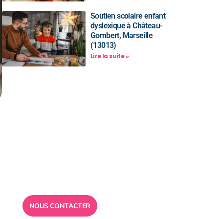
Soutien scolaire enfant
dyslexique à Château-
Gombert, Marseille
(13013)
Lire la suite »
Besoin d’un
conseil ?
Toute l”équipe des Ailes de la
Réussite est à votre disposition
pour vous répondre.
NOUS CONTACTER