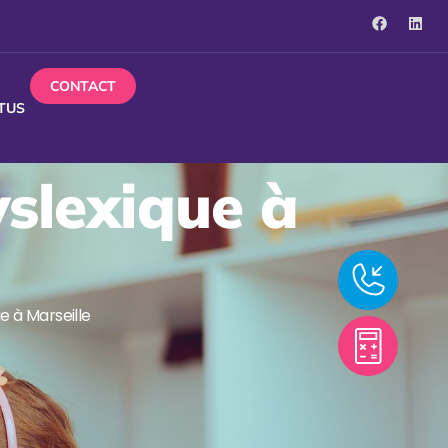
CONTACT
TUS
yslexique à
e à Marseille