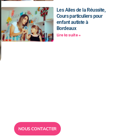
Les Ailes de la Réussite,
Cours particuliers pour
enfant autiste à
Bordeaux
Lire la suite »
Besoin d’un
conseil ?
Toute l”équipe des Ailes de la
Réussite est à votre disposition
pour vous répondre.
NOUS CONTACTER