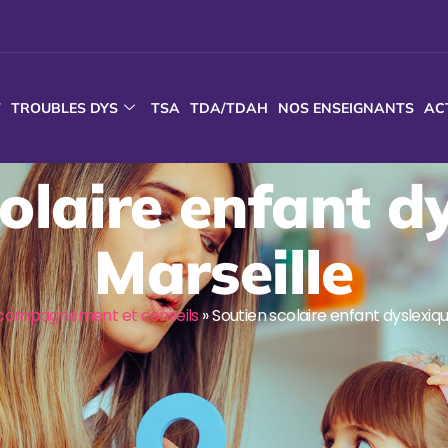
T
TROUBLES DYS
TSA
TDA/TDAH
NOS ENSEIGNANTS
AC
olaire enfant d
Marseille
compagnement et conseils
»
Soutien scolaire enfant dyslexiqu