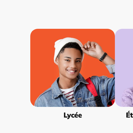
Lycée
Ét