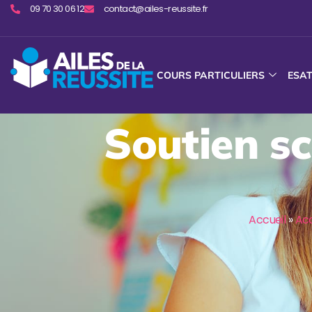
09 70 30 06 12
contact@ailes-reussite.fr
COURS PARTICULIERS
ESA
Soutien sc
Accueil
»
Ac