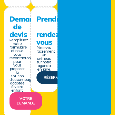
Demande
Prendre
de
devis
rendez-
Remplissez
vous
notre
formulaire
Réservez
et nous
facilement
vous
un
recontactons
créneau
pour
sur notre
vous
agenda
proposer
en ligne.
la
solution
RÉSERVER
d’accompagnement
adaptée
à votre
enfant.
VOTRE
DEMANDE