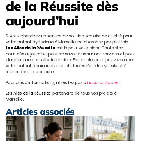
de la Réussite
dès
aujourd’hui
Si vous cherchez un service de soutien scolaire de qualité pour
votre enfant dyslexique à Marseille, ne cherchez pas plus loin.
Les Ailes de la Réussite
est là pour vous aider. Contactez-
nous dès aujourd’hui pour en savoir plus sur nos services et pour
planifier une consultation initiale. Ensemble, nous pouvons aider
votre enfant à surmonter les obstacles liés à la dyslexie et à
réussir dans sa scolarité.
Pour plus d’informations, n’hésitez pas à
nous contacter
.
Les Ailes de la Réussite
, partenaire de tous vos projets à
Marseille.
Articles associés
S
s
p
à