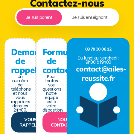
Contactez-nous
Je suis parent
Je suis enseignant
09 70 30 06 12
Demande
Formulaire
Du lundi au vendredi :
de
de
9h00 à 19h00
contact@ailes-
rappel
contact
Un
Pour
reussite.fr
numéro
toutes
de
vos
téléphone
questions
et nous
notre
vous
équipe
rappelons
est à
dans les
votre
24h00.
disposition.
VOUS
NOUS
RAPPELER
CONTACTER