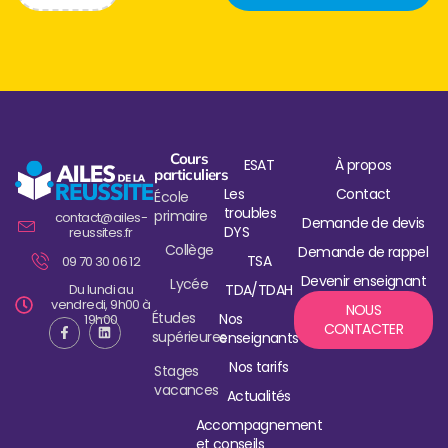
Cours
ESAT
À propos
particuliers
Les
Contact
École
troubles
primaire
contact@ailes-
Demande de devis
DYS
reussites.fr
Collège
Demande de rappel
TSA
09 70 30 06 12
Devenir enseignant
Lycée
Du lundi au
TDA/TDAH
vendredi, 9h00 à
NOUS
Études
Nos
19h00
CONTACTER
supérieures
enseignants
Nos tarifs
Stages
vacances
Actualités
Accompagnement
et conseils