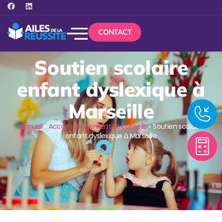
CONTACT
Soutien scolaire
enfant dyslexique à
Marseille
Accueil
»
Accompagnement et conseils
»
Soutien scolaire
enfant dyslexique à Marseille