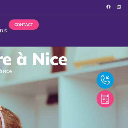
CONTACT
TUS
re à Nice
à Nice