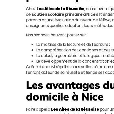
Chez
Les Ailes de la Réussite
, nous savons q
de
soutien scolaire primaire à Nice
est entiè
parents et une évaluation du niveau de l’élèv
enseignants qualifiés adaptent leurs méthodes en 
Nos séances peuvent porter sur :
La maîtrise de la lecture et de l’écriture ;
La compréhension des consignes et des te
Le calcul, la géométrie et la logique math
Le développement de la concentration et d
Grâce à un suivi régulier, nous veillons à ce que
l’enfant acteur de sa réussite et fier de ses a
Les avantages du
domicile à Nice
Faire appel à
Les Ailes de la Réussite
pour u