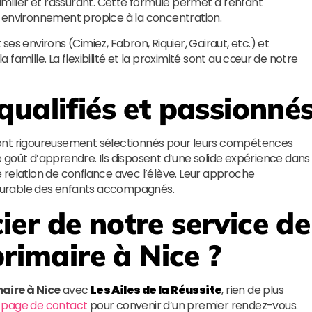
lier et rassurant. Cette formule permet à l’enfant
n environnement propice à la concentration.
es environs (Cimiez, Fabron, Riquier, Gairaut, etc.) et
la famille. La flexibilité et la proximité sont au cœur de notre
qualifiés et passionné
nt rigoureusement sélectionnés pour leurs compétences
 goût d’apprendre. Ils disposent d’une solide expérience dans
 relation de confiance avec l’élève. Leur approche
t durable des enfants accompagnés.
er de notre service de
primaire à Nice ?
maire à Nice
avec
Les Ailes de la Réussite
, rien de plus
e
page de contact
pour convenir d’un premier rendez-vous.