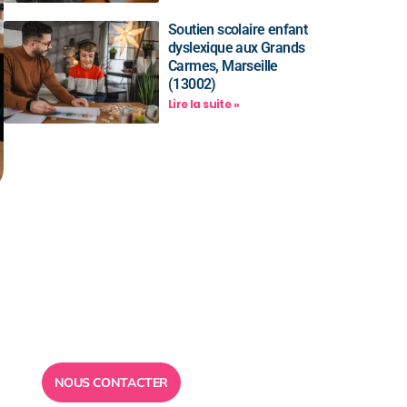
Soutien scolaire enfant
dyslexique aux Grands
Carmes, Marseille
(13002)
Lire la suite »
Besoin d’un
conseil ?
Toute l”équipe des Ailes de la
Réussite est à votre disposition
pour vous répondre.
n
NOUS CONTACTER