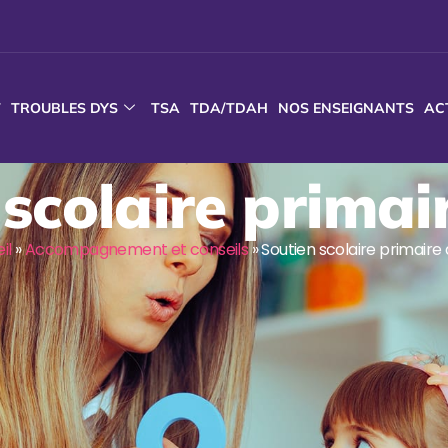
T
TROUBLES DYS
TSA
TDA/TDAH
NOS ENSEIGNANTS
AC
scolaire primai
il
»
Accompagnement et conseils
»
Soutien scolaire primaire 